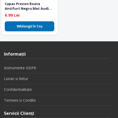
Capac Prezon Roata
Antifurt Negru Mat Audi
Original 23 mm
6.99 Lei
Adaugă în Coş
Informaţii
Instrumente GDPR
Livrari si Retur
Confidentialitate
Termeni si Conditii
Servicii Clienţi