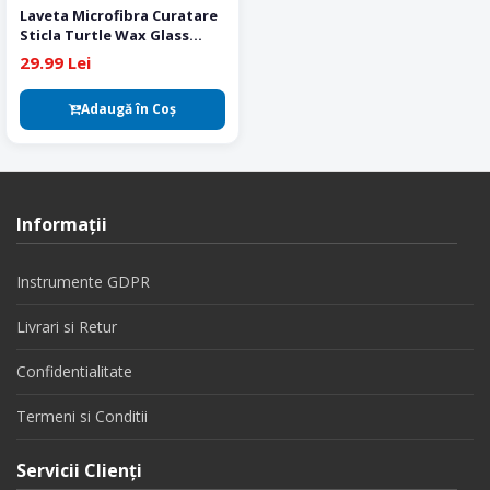
Laveta Microfibra Curatare
Sticla Turtle Wax Glass
Towel
29.99 Lei
Adaugă în Coş
Informaţii
Instrumente GDPR
Livrari si Retur
Confidentialitate
Termeni si Conditii
Servicii Clienţi