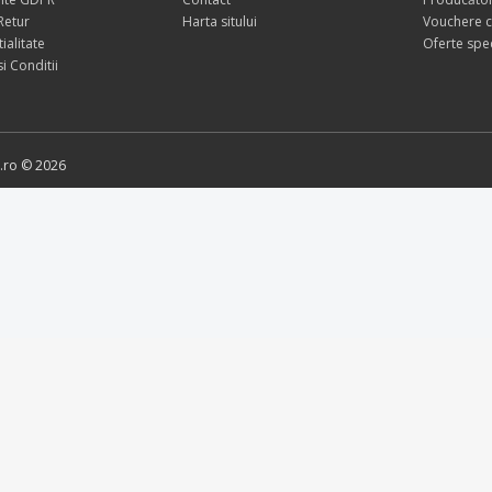
 Retur
Harta sitului
Vouchere 
ialitate
Oferte spe
i Conditii
o.ro © 2026