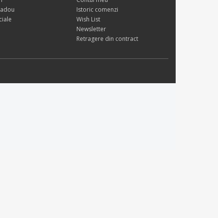
cadou
Istoric comenzi
ciale
Wish List
Newsletter
Retragere din contract