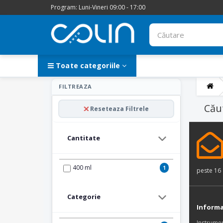
Program: Luni-Vineri 09:00 - 17:00
Toate categoriile
FILTREAZA
Cău
Reseteaza Filtrele
Cantitate
400 ml
1
peste 16 
Categorie
Informa
Instrume