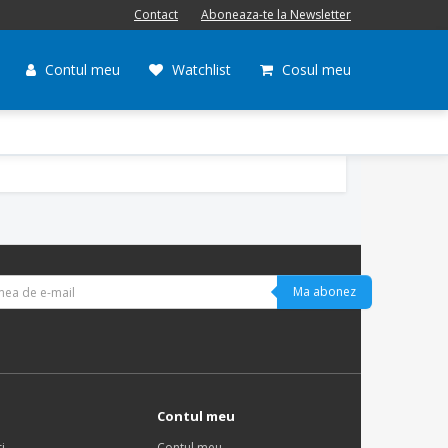
Contact
Aboneaza-te la Newsletter
Contul meu
Watchlist
Cosul meu
Ma abonez
Contul meu
i
Contul meu