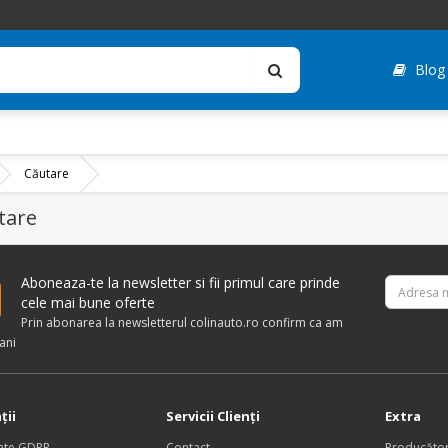
Blog
Căutare
tare
Aboneaza-te la newsletter si fii primul care prinde
cele mai bune oferte
Prin abonarea la newsletterul colinauto.ro confirm ca am
ani
ţii
Servicii Clienţi
Extra
nte GDPR
Contact
Producător