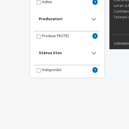
Aditivi
1
Livrari si
Confident
Termeni s
Producatori
Produse PROTEC
1
colinaut
Status Stoc
Indisponibil
1