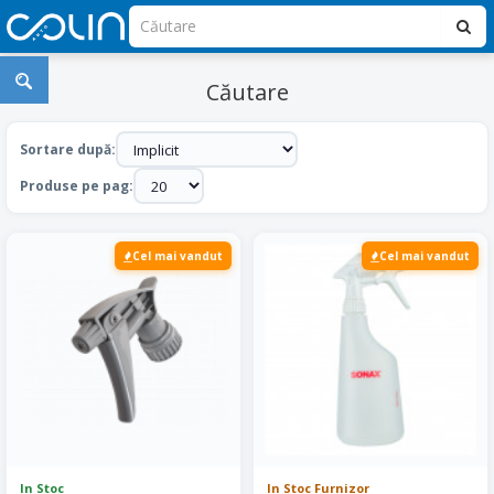
Căutare
Sortare după:
Produse pe pag:
Cel mai vandut
Cel mai vandut
In Stoc
In Stoc Furnizor