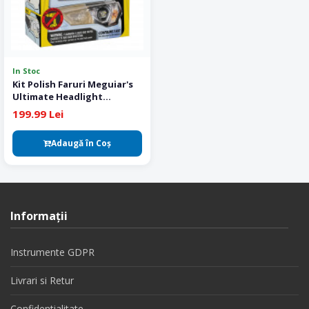
In Stoc
Kit Polish Faruri Meguiar's
Ultimate Headlight
Restoration
199.99 Lei
Adaugă în Coş
Informaţii
Instrumente GDPR
Livrari si Retur
Confidentialitate