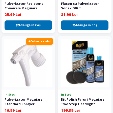
Pulverizator Rezistent
Flacon cu Pulverizator
Chimicale Meguiars
Sonax 600 ml
25.99 Lei
31.99 Lei
Adaugă în Coş
Adaugă în Coş
Cel mai vandut
In Stoc
In Stoc
Pulverizator Meguiars
Kit Polish Faruri Meguiars
Standard Sprayer
Two Step Headlight
Restoration Kit
16.99 Lei
199.99 Lei