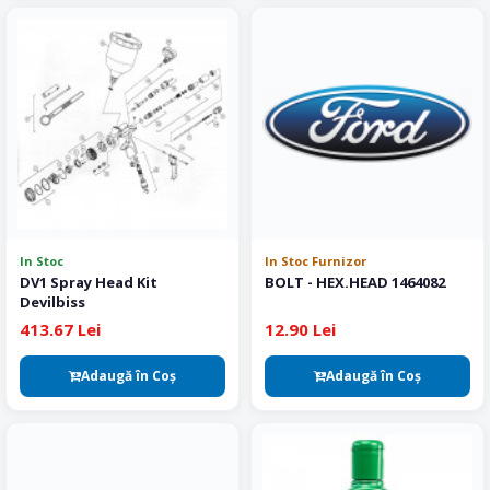
In Stoc
In Stoc Furnizor
DV1 Spray Head Kit
BOLT - HEX.HEAD 1464082
Devilbiss
413.67 Lei
12.90 Lei
Adaugă în Coş
Adaugă în Coş