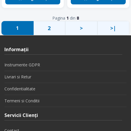
Pagina
1
din
8
2
>
>|
1
Informaţii
Instrumente GDPR
Livrari si Retur
Confidentialitate
Termeni si Conditii
Servicii Clienţi
Contact