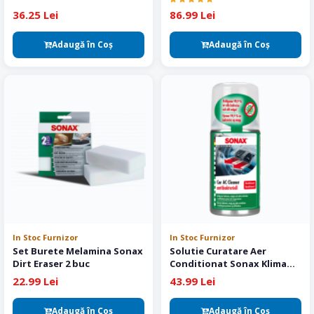
36.25 Lei
86.99 Lei
Adaugă în Coş
Adaugă în Coş
In Stoc Furnizor
In Stoc Furnizor
Set Burete Melamina Sonax
Solutie Curatare Aer
Dirt Eraser 2 buc
Conditionat Sonax Klima
Power Cleaner Air Aid 100 ml
22.99 Lei
43.99 Lei
Adaugă în Coş
Adaugă în Coş