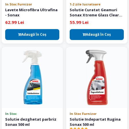
In Stoc Furnizor
1-2 zile lucratoare
Lavete Microfibra Ultrafina
Solutie Curatat Geamuri
- Sonax
Sonax Xtreme Glass Clear
NanoPro 500 ml
62.99 Lei
55.99 Lei
Adaugă în Coş
Adaugă în Coş
In Stoc
In Stoc Furnizor
Solutie dezghetat parbriz
Solutie Indepartat Rugina
Sonax 500 ml
Sonax 500 ml