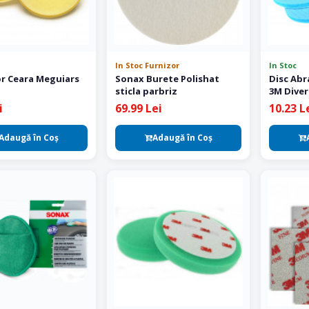
In Stoc Furnizor
In Stoc
or Ceara Meguiars
Sonax Burete Polishat
Disc Abr
sticla parbriz
3M Diver
mm
i
69.99 Lei
10.23 L
Adaugă în Coş
Adaugă în Coş