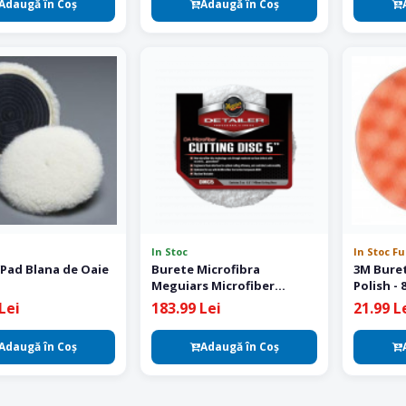
Adaugă în Coş
Adaugă în Coş
In Stoc
In Stoc F
/Pad Blana de Oaie
Burete Microfibra
3M Buret
Meguiars Microfiber
Polish -
Cutting Pad 5 Inch 2 buc
Lei
183.99 Lei
21.99 L
Adaugă în Coş
Adaugă în Coş