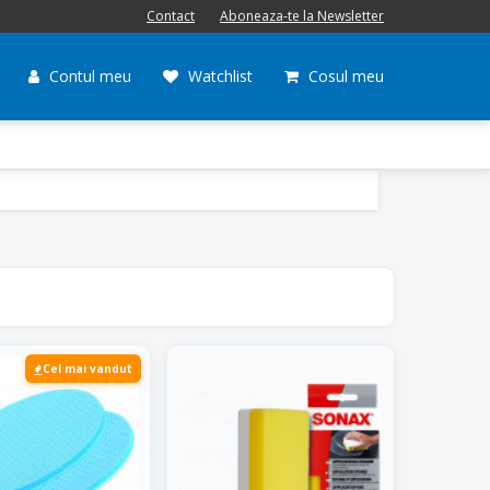
Contact
Aboneaza-te la Newsletter
Contul meu
Watchlist
Cosul meu
Cel mai vandut