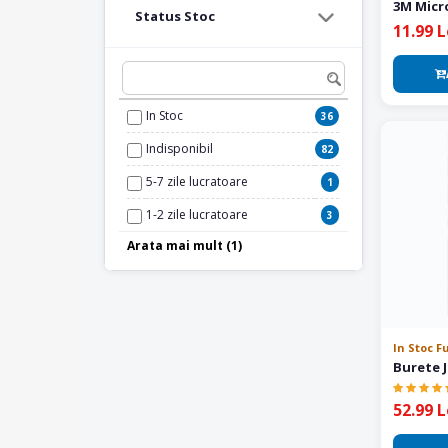
3M Micr
Status Stoc
Produse Norton
11.99 L
1
Produse Porsche
1
Produse Rupes
45
In Stoc
36
Produse Sonax Car Care
11
Indisponibil
82
Produse TurtleWax
3
5-7 zile lucratoare
1
1-2 zile lucratoare
3
Arata mai mult (1)
In Stoc Furnizor
11
In Stoc F
Burete J
52.99 L