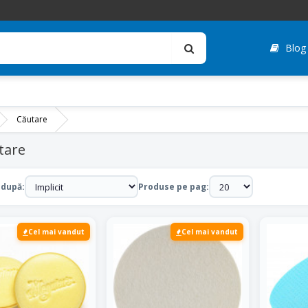
Blog
Căutare
tare
 după:
Produse pe pag:
Cel mai vandut
Cel mai vandut