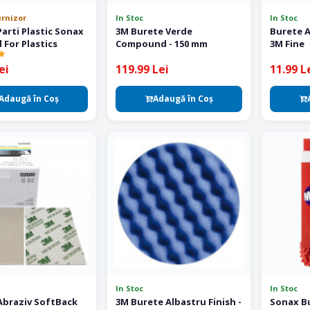
urnizor
In Stoc
In Stoc
arti Plastic Sonax
3M Burete Verde
Burete 
 For Plastics
Compound - 150 mm
3M Fine
ei
119.99 Lei
11.99 L
Adaugă în Coş
Adaugă în Coş
In Stoc
In Stoc
Abraziv SoftBack
3M Burete Albastru Finish -
Sonax Bu