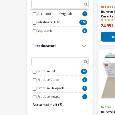
70 mm
In Stoc F
6
Burete P
Accesorii Auto Originale
1
75 mm
9
Care Pad
Intretinere Auto
106
24.99 L
Vopsitorie
6
Producatori
Produse 3M
14
Produse Colad
3
Produse Flexipads
5
Produse Indasa
1
Arata mai mult (7)
Produse Koch Chemie
7
In Stoc
Burete 
Produse Meguiar's
21