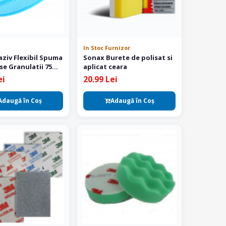
In Stoc Furnizor
aziv Flexibil Spuma
Sonax Burete de polisat si
se Granulatii 75
aplicat ceara
ei
20.99 Lei
Adaugă în Coş
Adaugă în Coş