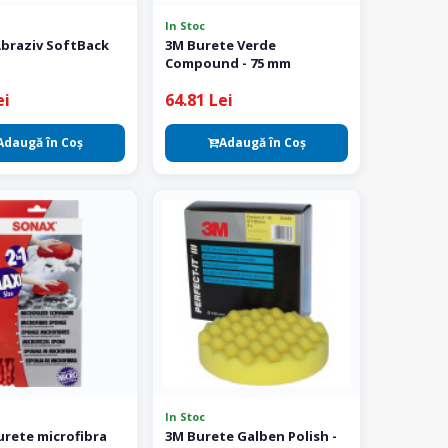
In Stoc
Abraziv SoftBack
3M Burete Verde
Compound - 75 mm
ei
64.81 Lei
Adaugă în Coş
Adaugă în Coş
In Stoc
rete microfibra
3M Burete Galben Polish -