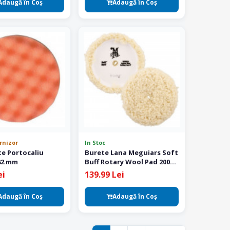
Adaugă în Coş
Adaugă în Coş
urnizor
In Stoc
e Portocaliu
Burete Lana Meguiars Soft
 82 mm
Buff Rotary Wool Pad 200
mm
ei
139.99 Lei
Adaugă în Coş
Adaugă în Coş