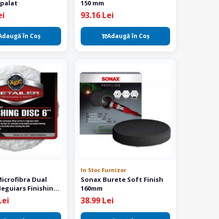
spalat
150 mm
ei
93.16 Lei
Adaugă în Coş
Adaugă în Coş
In Stoc Furnizor
icrofibra Dual
Sonax Burete Soft Finish
eguiars Finishing
160mm
 mm - 2 buc
Lei
38.99 Lei