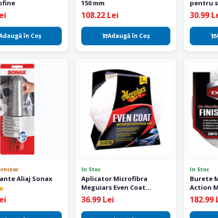
ofine
150 mm
pentru 
ei
108.22 Lei
30.99 L
Adaugă în Coş
Adaugă în Coş
urnizor
In Stoc
In Stoc
ante Aliaj Sonax
Aplicator Microfibra
Burete M
Meguiars Even Coat
Action M
Aplicator pack 2 buc
Disc 150
ei
36.99 Lei
182.99 