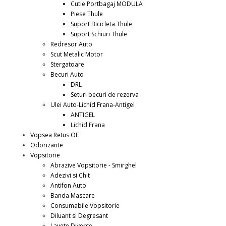
Cutie Portbagaj MODULA
Piese Thule
Suport Bicicleta Thule
Suport Schiuri Thule
Redresor Auto
Scut Metalic Motor
Stergatoare
Becuri Auto
DRL
Seturi becuri de rezerva
Ulei Auto-Lichid Frana-Antigel
ANTIGEL
Lichid Frana
Vopsea Retus OE
Odorizante
Vopsitorie
Abrazive Vopsitorie - Smirghel
Adezivi si Chit
Antifon Auto
Banda Mascare
Consumabile Vopsitorie
Diluant si Degresant
Lavete Diverse