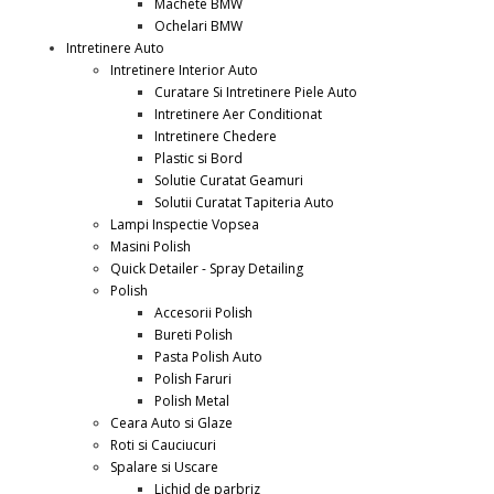
Machete BMW
Ochelari BMW
Intretinere Auto
Intretinere Interior Auto
Curatare Si Intretinere Piele Auto
Intretinere Aer Conditionat
Intretinere Chedere
Plastic si Bord
Solutie Curatat Geamuri
Solutii Curatat Tapiteria Auto
Lampi Inspectie Vopsea
Masini Polish
Quick Detailer - Spray Detailing
Polish
Accesorii Polish
Bureti Polish
Pasta Polish Auto
Polish Faruri
Polish Metal
Ceara Auto si Glaze
Roti si Cauciucuri
Spalare si Uscare
Lichid de parbriz