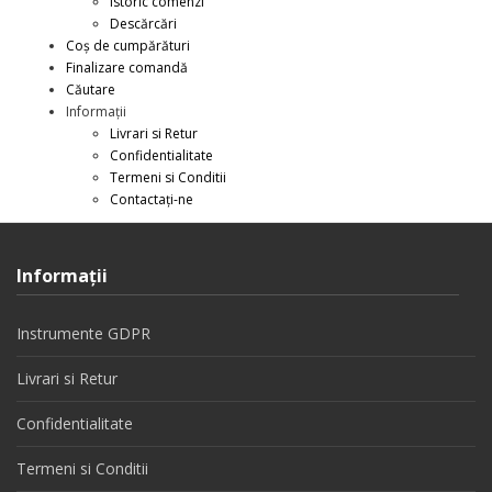
Istoric comenzi
Descărcări
Coș de cumpărături
Finalizare comandă
Căutare
Informații
Livrari si Retur
Confidentialitate
Termeni si Conditii
Contactați-ne
Informaţii
Instrumente GDPR
Livrari si Retur
Confidentialitate
Termeni si Conditii