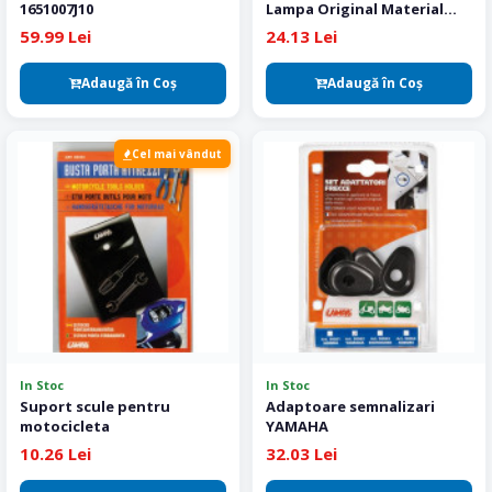
1651007J10
Lampa Original Material
Skeentex
59.99 Lei
24.13 Lei
Adaugă în Coş
Adaugă în Coş
Cel mai vândut
In Stoc
In Stoc
Suport scule pentru
Adaptoare semnalizari
motocicleta
YAMAHA
10.26 Lei
32.03 Lei