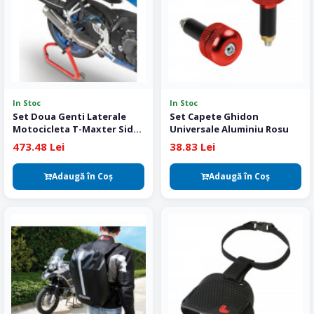
In Stoc
In Stoc
Set Doua Genti Laterale
Set Capete Ghidon
Motocicleta T-Maxter Side
Universale Aluminiu Rosu
XXL
473.48 Lei
38.83 Lei
Adaugă în Coş
Adaugă în Coş