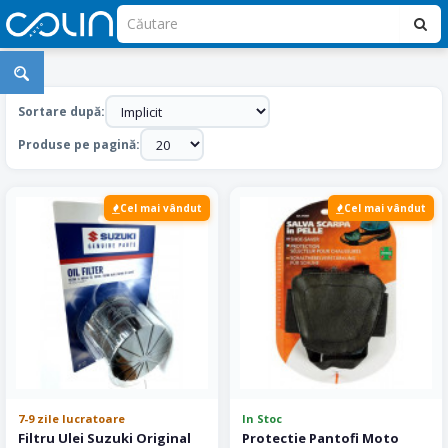
Accesorii
Moto
Sortare după:
Produse pe pagină:
Cel mai vândut
Cel mai vândut
7-9 zile lucratoare
In Stoc
Filtru Ulei Suzuki Original
Protectie Pantofi Moto