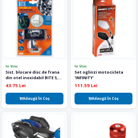
In Stoc
In Stoc
Sist. blocare disc de frana
Set oglinzi motocicleta
din otel inoxidabil BITE 5,5
'INFINITY'
mm
43.75 Lei
111.59 Lei
Adaugă în Coş
Adaugă în Coş