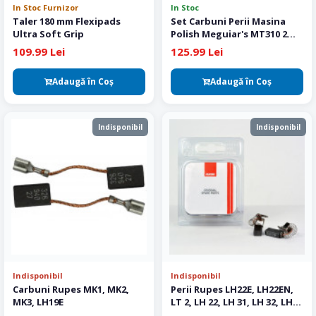
In Stoc Furnizor
In Stoc
Taler 180 mm Flexipads
Set Carbuni Perii Masina
Ultra Soft Grip
Polish Meguiar's MT310 2
buc
109.99 Lei
125.99 Lei
Adaugă în Coş
Adaugă în Coş
Indisponibil
Indisponibil
Indisponibil
Indisponibil
Carbuni Rupes MK1, MK2,
Perii Rupes LH22E, LH22EN,
MK3, LH19E
LT 2, LH 22, LH 31, LH 32, LH
232 LH 21