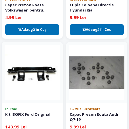
Capac Prezon Roata
Cupla Coloana Directie
Volkswagen pentru
Hyundai Kia
antifurt
4.99 Lei
9.99 Lei
Adaugă în Coş
Adaugă în Coş
In Stoc
1-2 zile lucratoare
Kit ISOFIX Ford Original
Capac Prezon Roata Audi
Q7-19'
143.99 Lei
9.99 Lei