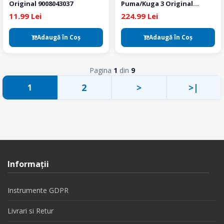
Original 9008043037
Puma/Kuga 3 Original
2197279
11.99 Lei
224.99 Lei
Adaugă în Coş
Adaugă în Coş
Pagina
1
din
9
2
>
>|
1
Informaţii
Instrumente GDPR
Livrari si Retur