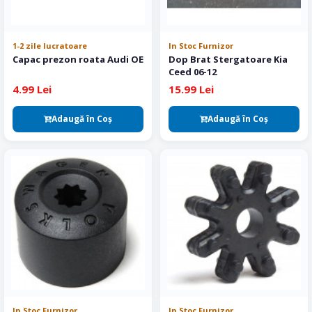
1-2 zile lucratoare
In Stoc Furnizor
Capac prezon roata Audi OE
Dop Brat Stergatoare Kia
Ceed 06-12
4.99 Lei
15.99 Lei
Adaugă în Coş
Adaugă în Coş
In Stoc Furnizor
In Stoc Furnizor