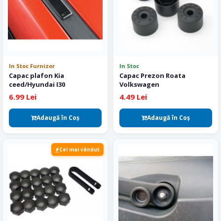
In Stoc Furnizor
In Stoc
Capac plafon Kia
Capac Prezon Roata
ceed/Hyundai I30
Volkswagen
6.99 Lei
4.49 Lei
Adaugă în Coş
Adaugă în Coş
Cel mai vândut