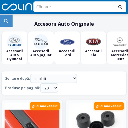
Accesorii Auto Originale
Accesorii
Accesorii
Accesorii
Accesorii
Accesorii
Auto
Auto Jaguar
Ford
Kia
Mercede
Hyundai
Benz
Sortare după:
Produse pe pagină:
Cel mai vândut
Cel mai vândut