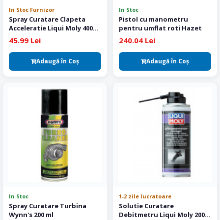
In Stoc Furnizor
In Stoc
Spray Curatare Clapeta
Pistol cu manometru
Acceleratie Liqui Moly 400
pentru umflat roti Hazet
ml
45.99 Lei
240.04 Lei
Adaugă în Coş
Adaugă în Coş
In Stoc
1-2 zile lucratoare
Spray Curatare Turbina
Solutie Curatare
Wynn's 200 ml
Debitmetru Liqui Moly 200