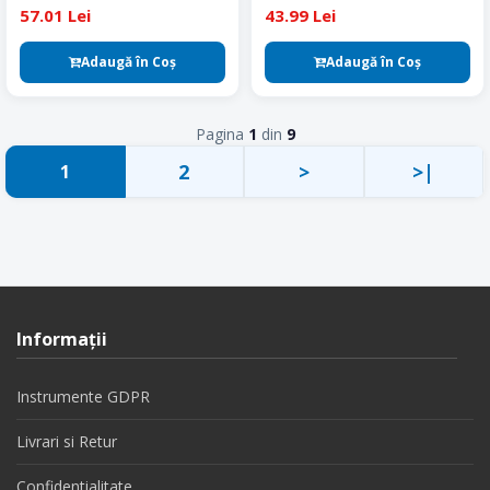
ml
57.01 Lei
43.99 Lei
Adaugă în Coş
Adaugă în Coş
Pagina
1
din
9
2
>
>|
1
Informaţii
Instrumente GDPR
Livrari si Retur
Confidentialitate