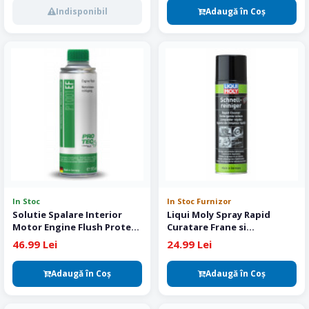
Indisponibil
Adaugă în Coş
In Stoc
In Stoc Furnizor
Solutie Spalare Interior
Liqui Moly Spray Rapid
Motor Engine Flush Protec
Curatare Frane si
375 ml
Componente 500 ml
46.99 Lei
24.99 Lei
Adaugă în Coş
Adaugă în Coş