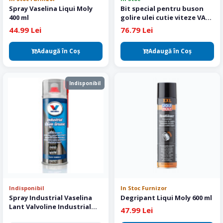
Spray Vaselina Liqui Moly
Bit special pentru buson
400 ml
golire ulei cutie viteze VAG
KS TOOLS
44.99 Lei
76.79 Lei
Adaugă în Coş
Adaugă în Coş
Indisponibil
Indisponibil
In Stoc Furnizor
Spray Industrial Vaselina
Degripant Liqui Moly 600 ml
Lant Valvoline Industrial
47.99 Lei
Chain Grease 500 ml