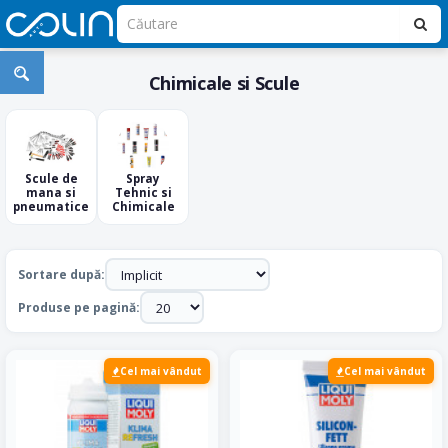
Chimicale si Scule
Scule de
Spray
mana si
Tehnic si
pneumatice
Chimicale
Sortare după:
Produse pe pagină:
Cel mai vândut
Cel mai vândut