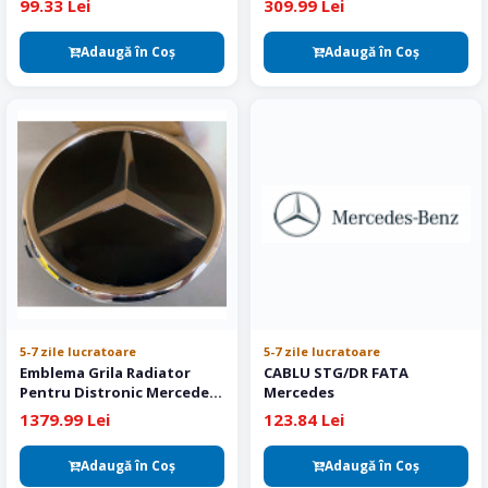
99.33 Lei
309.99 Lei
Adaugă în Coş
Adaugă în Coş
5-7 zile lucratoare
5-7 zile lucratoare
Emblema Grila Radiator
CABLU STG/DR FATA
Pentru Distronic Mercedes
Mercedes
Original A2158880086
1379.99 Lei
123.84 Lei
Adaugă în Coş
Adaugă în Coş