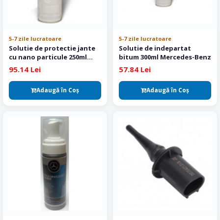
5-7 zile lucratoare
5-7 zile lucratoare
Solutie de protectie jante
Solutie de indepartat
cu nano particule 250ml
bitum 300ml Mercedes-Benz
Mercedes-Benz
95.14 Lei
57.84 Lei
Adaugă în Coş
Adaugă în Coş