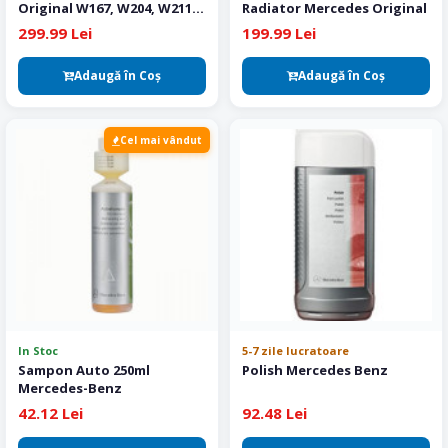
Original W167, W204, W211,
Radiator Mercedes Original
W212, W213, W221, W222 si
299.99 Lei
199.99 Lei
W223
Adaugă în Coş
Adaugă în Coş
Cel mai vândut
In Stoc
5-7 zile lucratoare
Sampon Auto 250ml
Polish Mercedes Benz
Mercedes-Benz
42.12 Lei
92.48 Lei