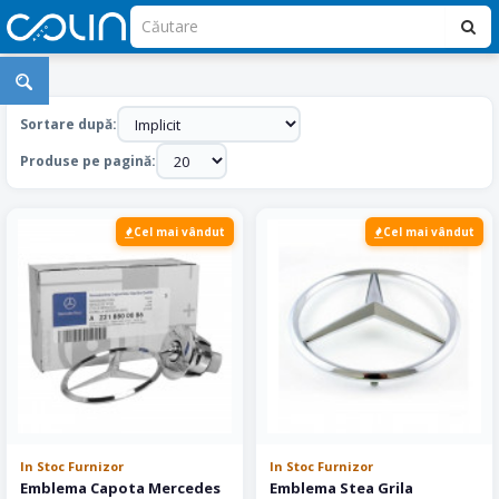
Accesorii
Mercedes
Sortare după:
Benz
Produse pe pagină:
Cel mai vândut
Cel mai vândut
In Stoc Furnizor
In Stoc Furnizor
Emblema Capota Mercedes
Emblema Stea Grila