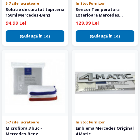
5-7 zile lucratoare
In Stoc Furnizor
Solutie de curatat tapiteria
Senzor Temperatura
150ml Mercedes-Benz
Exterioara Mercedes
A0075421318
94.99 Lei
129.99 Lei
Adaugă în Coş
Adaugă în Coş
5-7 zile lucratoare
In Stoc Furnizor
Microfibra 3 buc -
Emblema Mercedes Original
Mercedes-Benz
4 Matic