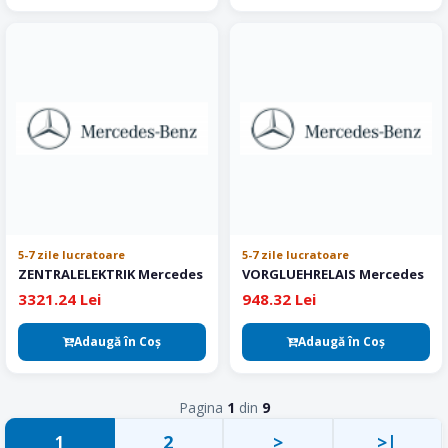
5-7 zile lucratoare
5-7 zile lucratoare
ZENTRALELEKTRIK Mercedes
VORGLUEHRELAIS Mercedes
3321.24 Lei
948.32 Lei
Adaugă în Coş
Adaugă în Coş
Pagina
1
din
9
2
>
>|
1