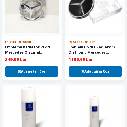
In Stoc Furnizor
In Stoc Furnizor
Emblema Radiator W251
Emblema Grila Radiator Cu
Mercedes Original
Distronic Mercedes
A0008171016
Original A1648880411
349.99 Lei
1199.99 Lei
Adaugă în Coş
Adaugă în Coş