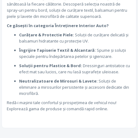
sănătoasă la fiecare călătorie. Descoperă selecția noastră de
spray-uri pentru bord, soluții de curățare textil, balsamuri pentru
piele și lavete din microfibră de calitate superioară.
Ce găsești în categoria Întreținere Interior Auto?
Curățare & Protectie Piele:
Soluții de curățare delicată și
balsamuri hidratante cu protecție UV.
Îngrijire Tapiserie Textil & Alcantară:
Spume și soluții
speciale pentru îndepărtarea petelor și igienizare.
Soluții pentru Plastice & Bord:
Dressinguri antistatice cu
efect mat sau lucios, care nu lasă suprafețe uleioase.
Neutralizatoare de Mirosuri & Lavete:
Soluții de
eliminare a mirosurilor persistente și accesorii dedicate din
microfibră.
Redă-i mașinii tale confortul și prospețimea de vehicul nou!
Explorează gama de produse și comandă rapid online.