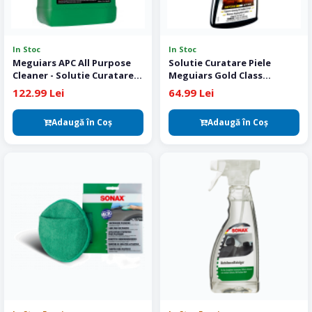
In Stoc
In Stoc
Meguiars APC All Purpose
Solutie Curatare Piele
Cleaner - Solutie Curatare
Meguiars Gold Class
Interior 3.78 L
Leather Cleaner
122.99 Lei
64.99 Lei
Adaugă în Coş
Adaugă în Coş