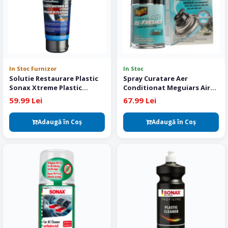
In Stoc Furnizor
In Stoc
Solutie Restaurare Plastic
Spray Curatare Aer
Sonax Xtreme Plastic
Conditionat Meguiars Air
Restorer Gel 250 ml
Re-Fresher New Car Scent
59.99 Lei
67.99 Lei
Adaugă în Coş
Adaugă în Coş