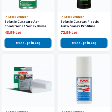
In Stoc Furnizor
In Stoc Furnizor
Solutie Curatare Aer
Solutie Curatat Plastic
Conditionat Sonax Klima
Auto Sonax Profiline
Power Cleaner Air Aid 100 ml
Sensitive Surface Detailer
43.99 Lei
72.99 Lei
1L
Adaugă în Coş
Adaugă în Coş
In Stoc Furnizor
In Stoc Furnizor