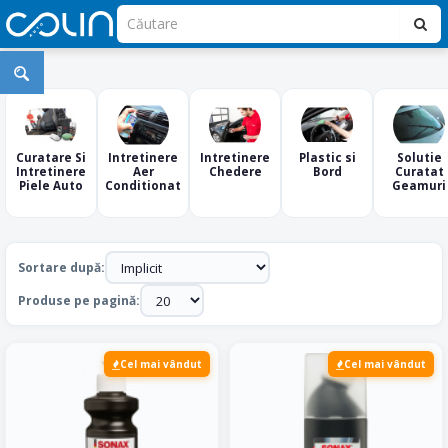
Intretinere
Interior
Auto
Curatare Si
Intretinere
Intretinere
Plastic si
Solutie
Intretinere
Aer
Chedere
Bord
Curatat
Piele Auto
Conditionat
Geamuri
Sortare după:
Produse pe pagină:
Cel mai vândut
Cel mai vândut