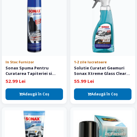
In Stoc Furnizor
1-2 zile lucratoare
Sonax Spuma Pentru
Solutie Curatat Geamuri
Curatarea Tapiteriei si
Sonax Xtreme Glass Clear
Alcantara 400 ml
NanoPro 500 ml
52.99 Lei
55.99 Lei
Adaugă în Coş
Adaugă în Coş