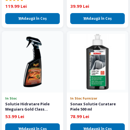
119.99 Lei
39.99 Lei
Adaugă în Coş
Adaugă în Coş
In Stoc
In Stoc Furnizor
Solutie Hidratare Piele
Sonax Solutie Curatare
Meguiars Gold Class
Piele 500 ml
Leather Conditioner
53.99 Lei
78.99 Lei
Adaugă în Coş
Adaugă în Coş