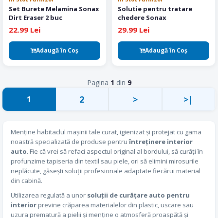
Set Burete Melamina Sonax
Solutie pentru tratare
Dirt Eraser 2 buc
chedere Sonax
22.99 Lei
29.99 Lei
Adaugă în Coş
Adaugă în Coş
Pagina
1
din
9
2
>
>|
1
Menține habitaclul mașinii tale curat, igienizat și protejat cu gama
noastră specializată de produse pentru
întreținere interior
auto
. Fie că vrei să refaci aspectul original al bordului, să curăți în
profunzime tapiseria din textil sau piele, ori să elimini mirosurile
neplăcute, găsești soluții profesionale adaptate fiecărui material
din cabină.
Utilizarea regulată a unor
soluții de curățare auto pentru
interior
previne crăparea materialelor din plastic, uscare sau
uzura prematură a pielii și menține o atmosferă proaspătă și