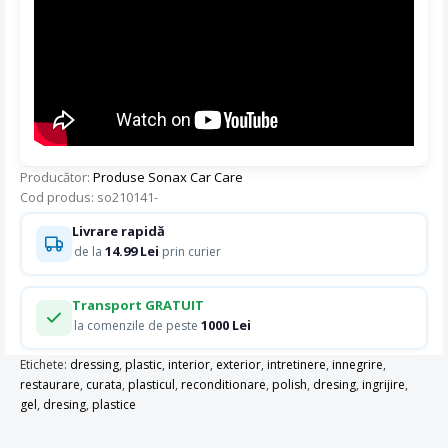
Producător:
Produse Sonax Car Care
Cod produs: so210141-
Livrare rapidă
14.99 Lei
de la
prin curier
Transport GRATUIT
1000 Lei
la comenzile de peste
Etichete:
dressing
,
plastic
,
interior
,
exterior
,
intretinere
,
innegrire
,
restaurare
,
curata
,
plasticul
,
reconditionare
,
polish
,
dresing
,
ingrijire
,
gel
,
dresing
,
plastice