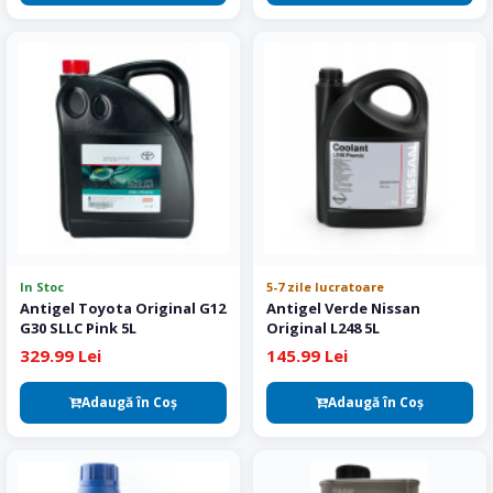
In Stoc
5-7 zile lucratoare
Antigel Toyota Original G12
Antigel Verde Nissan
G30 SLLC Pink 5L
Original L248 5L
329.99 Lei
145.99 Lei
Adaugă în Coş
Adaugă în Coş