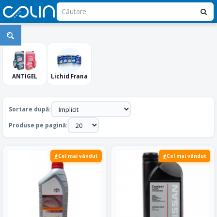
Ulei
Auto-
Lichid
Frana-
ANTIGEL
Lichid Frana
Antigel
Sortare după:
Produse pe pagină:
Cel mai vândut
Cel mai vândut