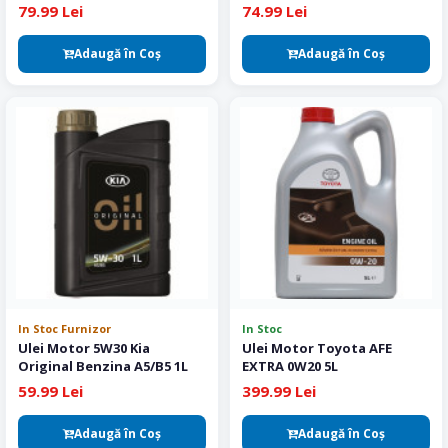
Original 1L
79.99 Lei
74.99 Lei
Adaugă în Coş
Adaugă în Coş
In Stoc Furnizor
In Stoc
Ulei Motor 5W30 Kia
Ulei Motor Toyota AFE
Original Benzina A5/B5 1L
EXTRA 0W20 5L
59.99 Lei
399.99 Lei
Adaugă în Coş
Adaugă în Coş