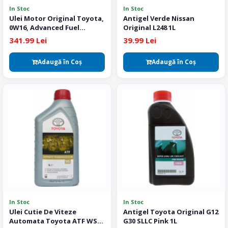
In Stoc
In Stoc
Ulei Motor Original Toyota,
Antigel Verde Nissan
0W16, Advanced Fuel
Original L248 1L
Economy, 5L
341.99 Lei
39.99 Lei
Adaugă în Coş
Adaugă în Coş
In Stoc
In Stoc
Ulei Cutie De Viteze
Antigel Toyota Original G12
Automata Toyota ATF WS
G30 SLLC Pink 1L