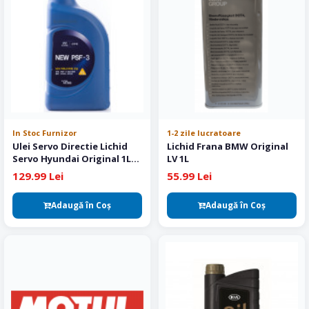
In Stoc Furnizor
1-2 zile lucratoare
Ulei Servo Directie Lichid
Lichid Frana BMW Original
Servo Hyundai Original 1L
LV 1L
PSF-3
129.99 Lei
55.99 Lei
Adaugă în Coş
Adaugă în Coş