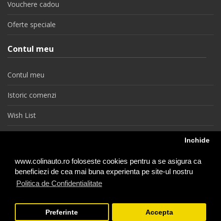
Vouchere cadou
Oferte speciale
Contul meu
Contul meu
Istoric comenzi
Wish List
Newsletter
Inchide
Retragere din contract
www.colinauto.ro foloseste cookies pentru a se asigura ca
beneficiezi de cea mai buna experienta pe site-ul nostru
Politica de Confidentialitate
colinauto.ro © 2026
Preferinte
Accepta
−
+
1