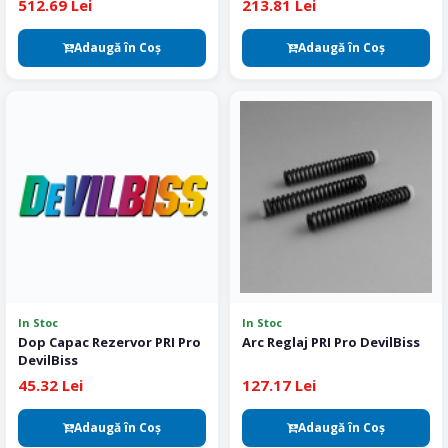
512.69 Lei
213.81 Lei
Adaugă în Coş
Adaugă în Coş
In Stoc
In Stoc
Dop Capac Rezervor PRI Pro
Arc Reglaj PRI Pro DevilBiss
DevilBiss
45.32 Lei
127.17 Lei
Adaugă în Coş
Adaugă în Coş