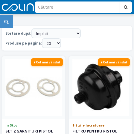
Pistol
de
Sortare după:
Vopsit
Produse pe pagină:
si
Piese
Cel mai vândut
Cel mai vândut
In Stoc
1-2 zile lucratoare
SET 2 GARNITURI PISTOL
FILTRU PENTRU PISTOL