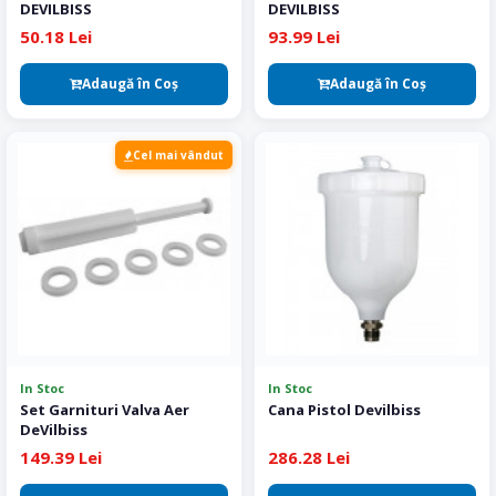
DEVILBISS
DEVILBISS
50.18 Lei
93.99 Lei
Adaugă în Coş
Adaugă în Coş
Cel mai vândut
In Stoc
In Stoc
Set Garnituri Valva Aer
Cana Pistol Devilbiss
DeVilbiss
149.39 Lei
286.28 Lei