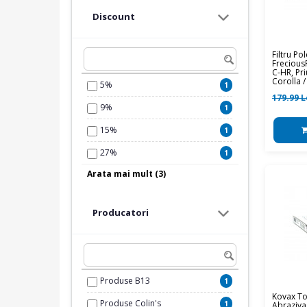
Discount
Filtru P
Frecious
C-HR, Pr
Corolla 
5%
1
179.99 L
9%
1
15%
1
27%
1
Arata mai mult (3)
30%
2
45%
2
Producatori
57%
1
Produse B13
1
Kovax To
Produse Colin's
1
Abraziv