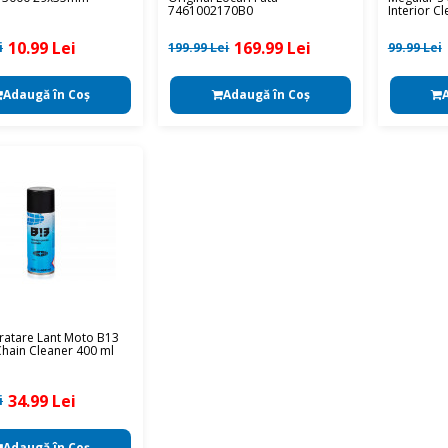
7461002170B0
Interior C
10.99 Lei
169.99 Lei
i
199.99 Lei
99.99 Lei
Adaugă în Coş
Adaugă în Coş
ratare Lant Moto B13
hain Cleaner 400 ml
34.99 Lei
i
Adaugă în Coş