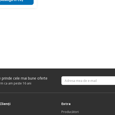
re prinde cele mai bune oferte
irm ca am peste 16 ani
Clienţi
Extra
Producători