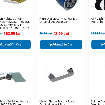
olen Habitaclu Mann
Filtru Ulei Motor Hyundai Kia
Kit Polish
Plus FP22032 – Toyota
Original 2630035505
Microfiber
ius, Camry, RAV4,
/ Lexus NX 350h, RX, UX
162.99 Lei
43.99 Lei
ei
59.99 Lei
824.99 Le
Adaugă în Coş
Adaugă în Coş
lecut Set 8 buc Hartie
Maner Plafon Toyota Auris
Solutie Cu
a 3000 29x35mm
Original Locuri Fata
Meguiar's 