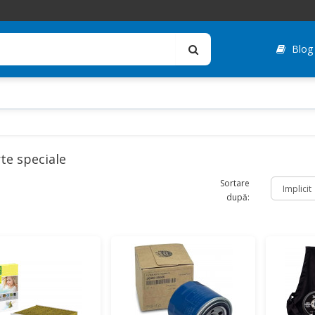
Blog
te speciale
Sortare
după: