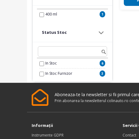
Aditivi
136
400 ml
1
Moto-Velo
107
Status Stoc
In Stoc
6
In Stoc Furnizor
3
Aboneaza-te la newsletter si fii primul ca
Prin abonarea la newsletterul colinauto.ro conf
Informaţii
Servicii 
Instrumente GDPR
Contact