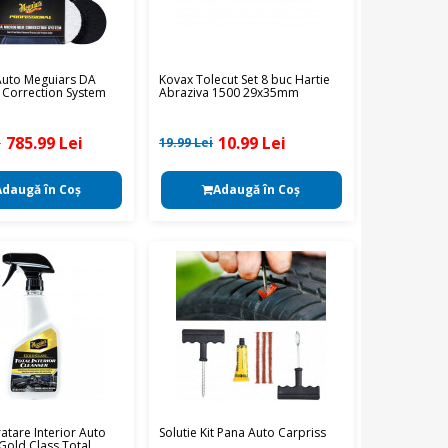
 Auto Meguiars DA
Kovax Tolecut Set 8 buc Hartie
 Correction System
Abraziva 1500 29x35mm
785.99 Lei
10.99 Lei
i
19.99 Lei
Adaugă în Coş
Adaugă în Coş
ratare Interior Auto
Solutie Kit Pana Auto Carpriss
Gold Class Total