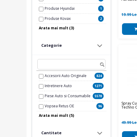
Produse Hyundai
1
19.99 Le
Produse Kovax
2
Arata mai mult (3)
Produse Mann
1
Produse Meguiar's
2
Categorie
Produse Toyota
1
Accesorii Auto Originale
824
Intretinere Auto
1271
Piese Auto si Consumabile
5578
Spray Cu
Vopsea Retus OE
96
Techno C
Arata mai mult (5)
Odorizante
72
49.99 Le
Vopsitorie
907
Cantitate
Chimicale si Scule
450