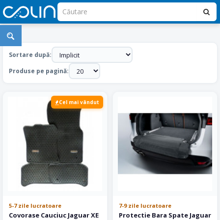
Accesorii
Auto
Sortare după:
Jaguar
Produse pe pagină:
Cel mai vândut
5-7 zile lucratoare
7-9 zile lucratoare
Covorase Cauciuc Jaguar XE
Protectie Bara Spate Jaguar