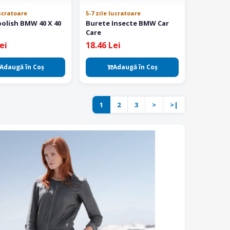
lucratoare
5-7 zile lucratoare
polish BMW 40 X 40
Burete Insecte BMW Car
Care
ei
18.46 Lei
Adaugă în Coş
Adaugă în Coş
1
2
3
>
>|