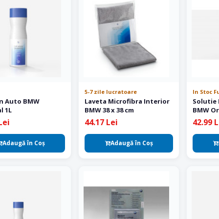
5-7 zile lucratoare
In Stoc F
n Auto BMW
Laveta Microfibra Interior
Solutie
l 1L
BMW 38 x 38 cm
BMW Ori
Lei
44.17 Lei
42.99 L
Adaugă în Coş
Adaugă în Coş