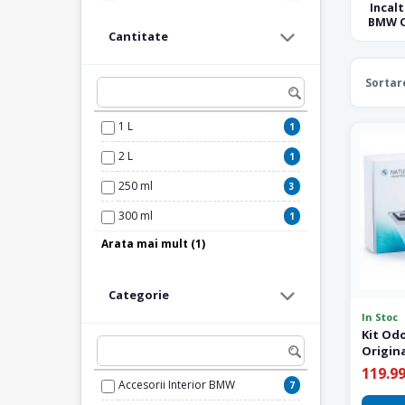
Incal
BMW O
Cantitate
Sortar
1 L
1
2 L
1
250 ml
3
300 ml
1
Arata mai mult (1)
500 ml
4
Categorie
In Stoc
Kit Od
Origina
Starter
119.99
Accesorii Interior BMW
7