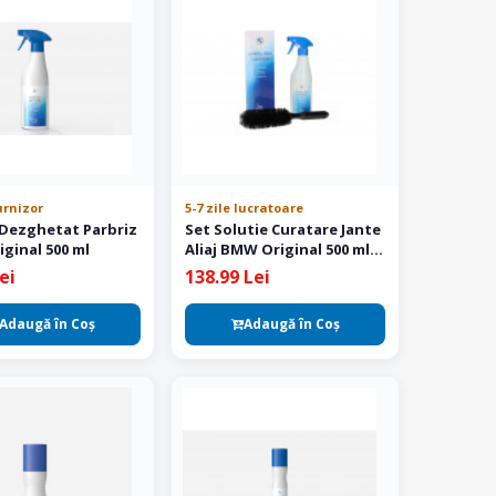
urnizor
5-7 zile lucratoare
 Dezghetat Parbriz
Set Solutie Curatare Jante
ginal 500 ml
Aliaj BMW Original 500 ml
Perie Inclusa
ei
138.99 Lei
Adaugă în Coş
Adaugă în Coş