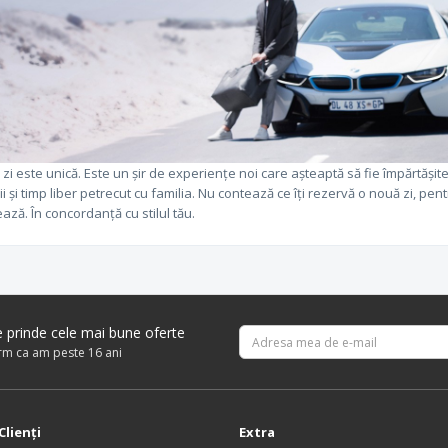
 zi este unică. Este un șir de experiențe noi care așteaptă să fie împărtășit
ii și timp liber petrecut cu familia. Nu contează ce îți rezervă o nouă zi, pen
ază. În concordanță cu stilul tău.
re prinde cele mai bune oferte
irm ca am peste 16 ani
Clienţi
Extra