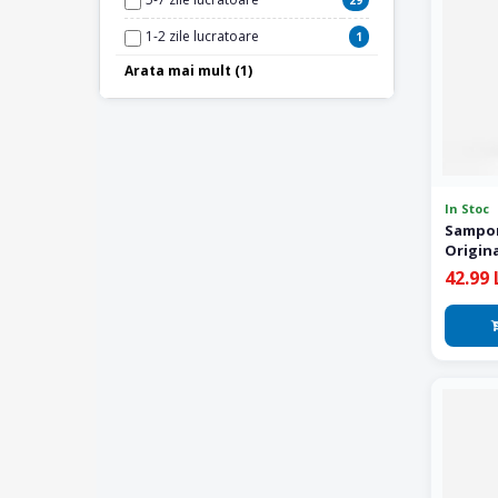
29
1-2 zile lucratoare
1
Arata mai mult (1)
In Stoc Furnizor
5
In Stoc
Sampo
Origina
42.99 