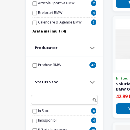
Articole Sportive BMW
2
Brelocuri BMW
4
Calendare si Agende BMW
3
Arata mai mult (4)
Haine si Incaltaminte BMW
1
Original
Intretinere Auto BMW
26
Producatori
Machete BMW
1
Produse BMW
47
Ochelari BMW
1
In Stoc
Status Stoc
Soluti
BMW Or
42.99 
In Stoc
8
Indisponibil
4
5-7 zile lucratoare