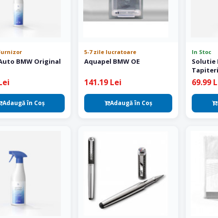
Furnizor
5-7 zile lucratoare
In Stoc
 Auto BMW Original
Aquapel BMW OE
Solutie
Tapiter
250 ml
Lei
141.19 Lei
69.99 L
Adaugă în Coş
Adaugă în Coş