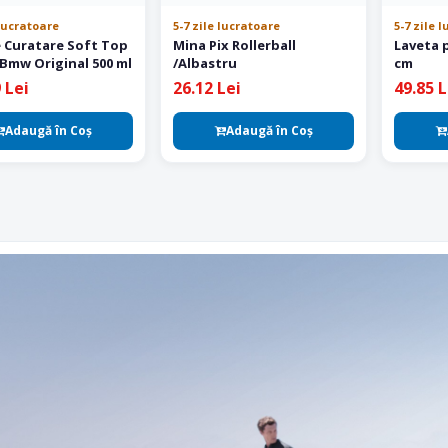
 lucratoare
5-7 zile lucratoare
5-7 zile 
e Curatare Soft Top
Mina Pix Rollerball
Laveta 
 Bmw Original 500 ml
/Albastru
cm
 Lei
26.12 Lei
49.85 L
Adaugă în Coş
Adaugă în Coş