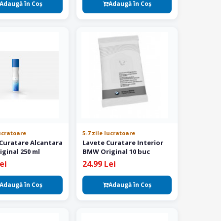
Adaugă în Coş
Adaugă în Coş
lucratoare
5-7 zile lucratoare
 Curatare Alcantara
Lavete Curatare Interior
ginal 250 ml
BMW Original 10 buc
ei
24.99 Lei
Adaugă în Coş
Adaugă în Coş