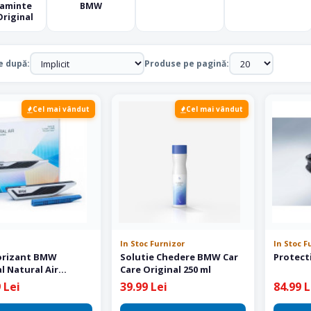
taminte
BMW
riginal
e după:
Produse pe pagină:
Cel mai vândut
Cel mai vândut
In Stoc Furnizor
In Stoc F
orizant BMW
Solutie Chedere BMW Car
Protect
l Natural Air
Care Original 250 ml
 Kit
 Lei
39.99 Lei
84.99 L