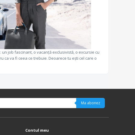
e: un job fascinant, o vacanță exclusivistă, o excursie cu
tru ca va fi ceea ce trebuie. Deoarece tu ești cel care o
Ma abonez
Contul meu