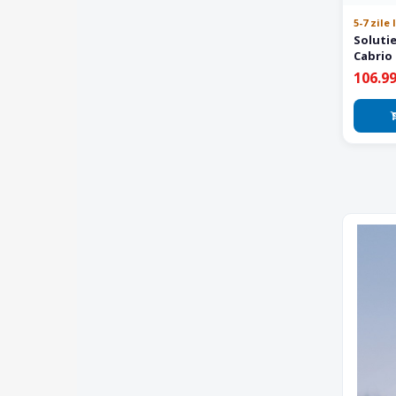
5-7 zile
Soluti
Cabrio
106.99