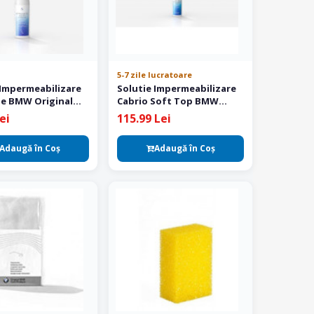
5-7 zile lucratoare
 Impermeabilizare
Solutie Impermeabilizare
ie BMW Original
Cabrio Soft Top BMW
Original 500 ml
ei
115.99 Lei
Adaugă în Coş
Adaugă în Coş