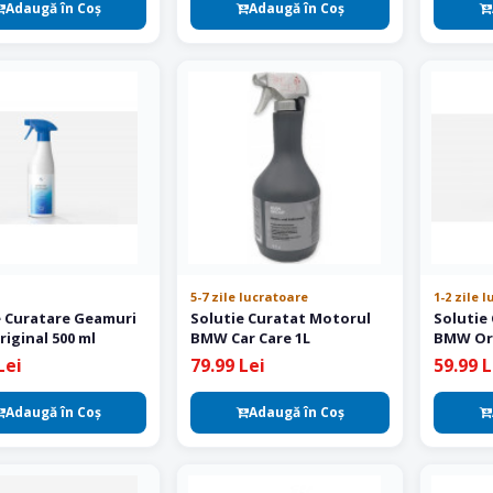
Adaugă în Coş
Adaugă în Coş
5-7 zile lucratoare
1-2 zile 
e Curatare Geamuri
Solutie Curatat Motorul
Solutie
iginal 500 ml
BMW Car Care 1L
BMW Ori
Lei
79.99 Lei
59.99 L
Adaugă în Coş
Adaugă în Coş