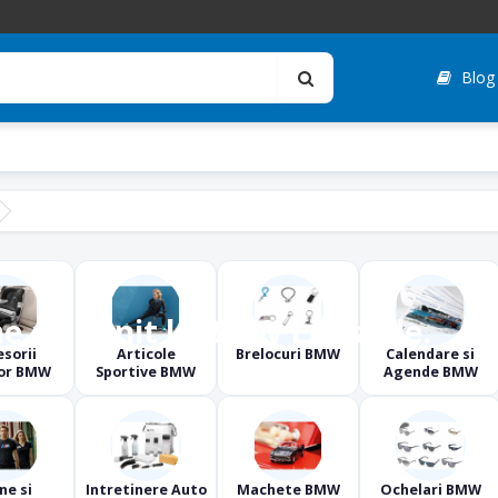
Blog
orii
e ați venit la BMW Lifestyle.
W
sorii
Articole
Brelocuri BMW
Calendare si
ior BMW
Sportive BMW
Agende BMW
ne si
Intretinere Auto
Machete BMW
Ochelari BMW