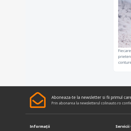
Fiecare
prieten
conture
Aboneaza-te la newsletter si fii primul ca
Prin abonarea la newsletterul colinauto.ro conf
Informaţii
Servicii 