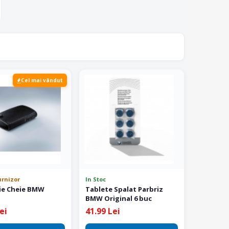
Cel mai vândut
urnizor
In Stoc
ie Cheie BMW
Tablete Spalat Parbriz
BMW Original 6 buc
ei
41.99 Lei