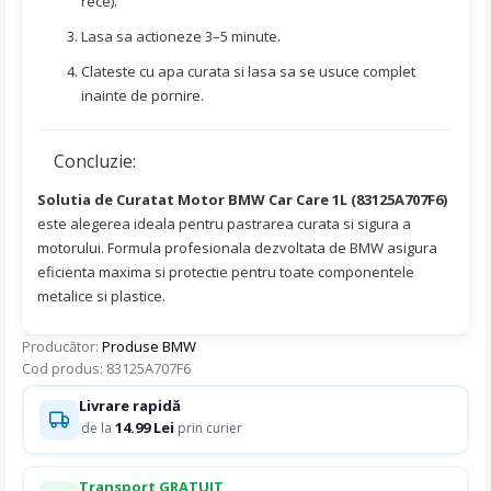
rece).
Lasa sa actioneze 3–5 minute.
Clateste cu apa curata si lasa sa se usuce complet
inainte de pornire.
Concluzie:
Solutia de Curatat Motor BMW Car Care 1L (83125A707F6)
este alegerea ideala pentru pastrarea curata si sigura a
motorului. Formula profesionala dezvoltata de BMW asigura
eficienta maxima si protectie pentru toate componentele
metalice si plastice.
Producător:
Produse BMW
Cod produs: 83125A707F6
Livrare rapidă
14.99 Lei
de la
prin curier
Transport GRATUIT