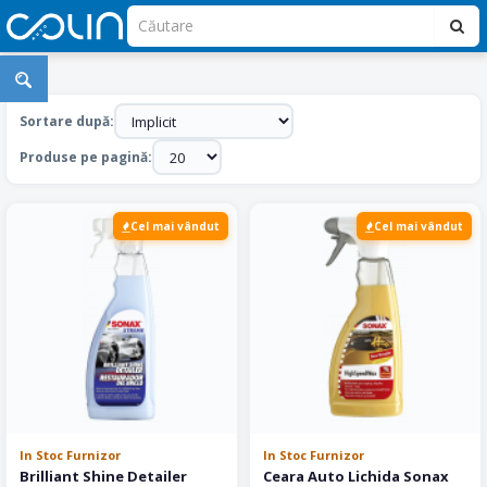
Quick
Detailer
Sortare după:
-
Produse pe pagină:
Spray
Detailing
Cel mai vândut
Cel mai vândut
In Stoc Furnizor
In Stoc Furnizor
Brilliant Shine Detailer
Ceara Auto Lichida Sonax