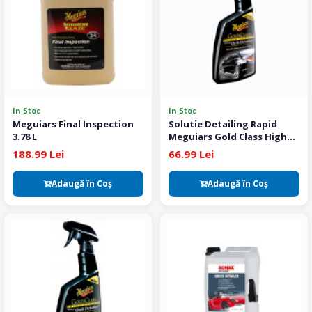
In Stoc
In Stoc
Meguiars Final Inspection
Solutie Detailing Rapid
3.78 L
Meguiars Gold Class High
Gloss Premium Quik
188.99 Lei
66.99 Lei
Detailer
Adaugă în Coş
Adaugă în Coş