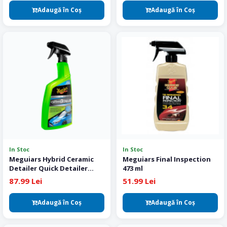
Adaugă în Coş
Adaugă în Coş
In Stoc
In Stoc
Meguiars Hybrid Ceramic
Meguiars Final Inspection
Detailer Quick Detailer
473 ml
Ceramic 768 ml
87.99 Lei
51.99 Lei
Adaugă în Coş
Adaugă în Coş