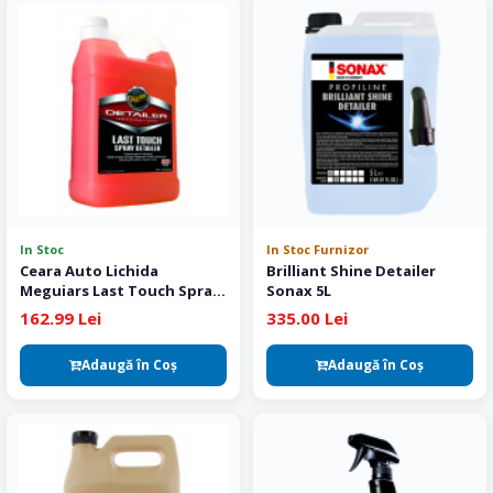
In Stoc
In Stoc Furnizor
Ceara Auto Lichida
Brilliant Shine Detailer
Meguiars Last Touch Spray
Sonax 5L
Detailer 3.78 L
162.99 Lei
335.00 Lei
Adaugă în Coş
Adaugă în Coş