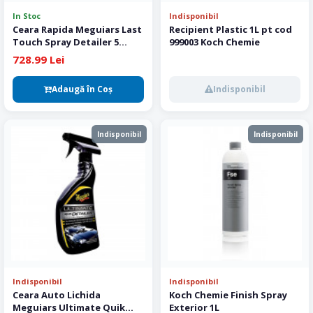
In Stoc
Indisponibil
Ceara Rapida Meguiars Last
Recipient Plastic 1L pt cod
Touch Spray Detailer 5
999003 Koch Chemie
Gallon
728.99 Lei
Adaugă în Coş
Indisponibil
Indisponibil
Indisponibil
Indisponibil
Indisponibil
Ceara Auto Lichida
Koch Chemie Finish Spray
Meguiars Ultimate Quik
Exterior 1L