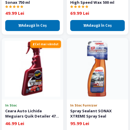
Sonax 750 ml
High Speed Wax 500 ml
49.99 Lei
69.99 Lei
Adaugă în Coş
Adaugă în Coş
Cel mai vândut
In Stoc
In Stoc Furnizor
Ceara Auto Lichida
Spray Sealant SONAX
Meguiars Quik Detailer 473
XTREME Spray Seal
ml
46.99 Lei
95.99 Lei