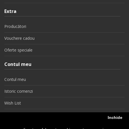
Extra
Producători
Vouchere cadou
Oferte speciale
Contul meu
Contul meu
Istoric comenzi
Wish List
Newsletter
Inchide
Retragere din contract