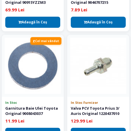
Original 90915YZZM3
Original 9046707215
69.99 Lei
7.89 Lei
Adaugă în Coş
Adaugă în Coş
Cel mai vândut
In Stoc
In Stoc Furnizor
Garnitura Baie Ulei Toyota
Valva PCV Toyota Prius 3/
Original 9008043037
Auris Original 1220437010
11.99 Lei
129.99 Lei