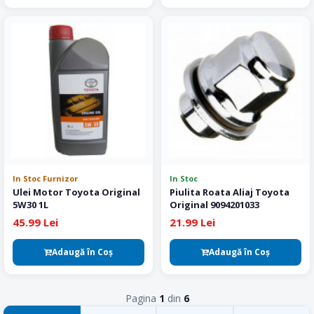
In Stoc Furnizor
In Stoc
Ulei Motor Toyota Original
Piulita Roata Aliaj Toyota
5W30 1L
Original 9094201033
45.99 Lei
21.99 Lei
Adaugă în Coş
Adaugă în Coş
Pagina
1
din
6