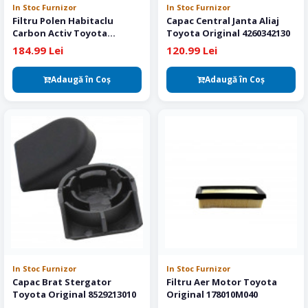
In Stoc Furnizor
In Stoc Furnizor
Filtru Polen Habitaclu
Capac Central Janta Aliaj
Carbon Activ Toyota
Toyota Original 4260342130
Original 87139YZZ34
184.99 Lei
120.99 Lei
Adaugă în Coş
Adaugă în Coş
In Stoc Furnizor
In Stoc Furnizor
Capac Brat Stergator
Filtru Aer Motor Toyota
Toyota Original 8529213010
Original 178010M040