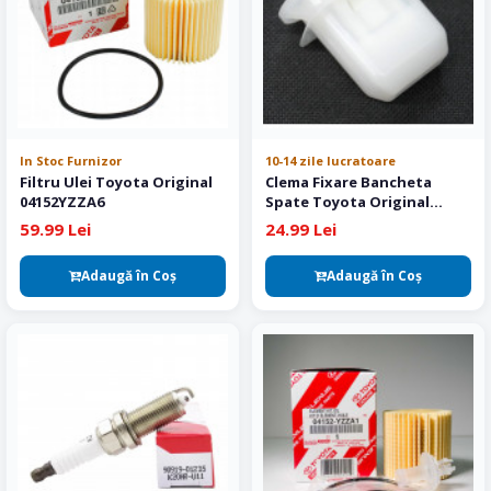
In Stoc Furnizor
10-14 zile lucratoare
Filtru Ulei Toyota Original
Clema Fixare Bancheta
04152YZZA6
Spate Toyota Original
7269312080
59.99 Lei
24.99 Lei
Adaugă în Coş
Adaugă în Coş