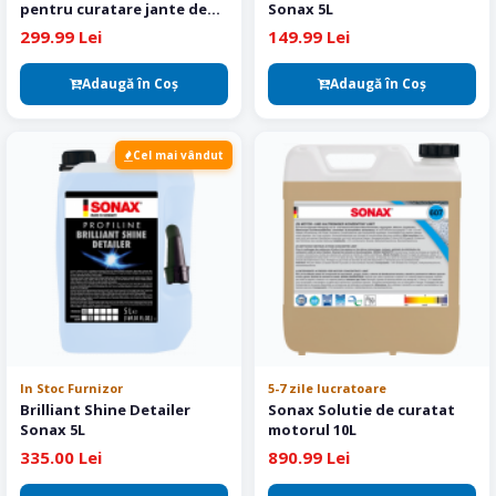
pentru curatare jante de
Sonax 5L
aliaj 5 L
299.99 Lei
149.99 Lei
Adaugă în Coş
Adaugă în Coş
Cel mai vândut
In Stoc Furnizor
5-7 zile lucratoare
Brilliant Shine Detailer
Sonax Solutie de curatat
Sonax 5L
motorul 10L
335.00 Lei
890.99 Lei