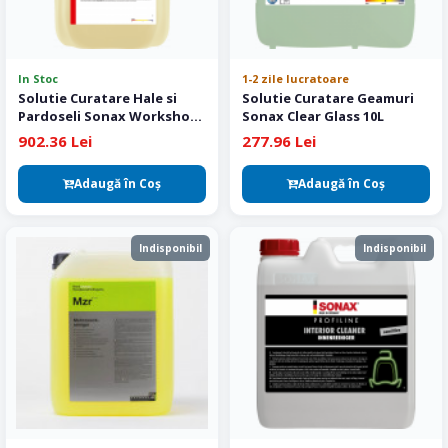
In Stoc
1-2 zile lucratoare
Solutie Curatare Hale si
Solutie Curatare Geamuri
Pardoseli Sonax Workshop
Sonax Clear Glass 10L
and Tile Cleaner 25L
902.36 Lei
277.96 Lei
Adaugă în Coş
Adaugă în Coş
Indisponibil
Indisponibil