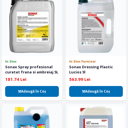
In Stoc
In Stoc Furnizor
Sonax Spray profesional
Sonax Dressing Plastic
curatat frana si ambreiaj 5L
Lucios 5l
181.74 Lei
563.99 Lei
Adaugă în Coş
Adaugă în Coş