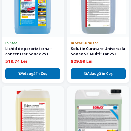
In Stoc
In Stoc Furnizor
Lichid de parbriz iarna -
Solutie Curatare Universala
concentrat Sonax 25 L
Sonax SX MultiStar 25 L
519.74 Lei
829.99 Lei
Adaugă în Coş
Adaugă în Coş