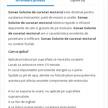
Informatii produs
Opinii (0)
Sonax Solutie de curatat motorul
este destinat pentru
curatarea motoarelor, parti de masini si unelte.
Sonax
Solutie de curatat motorul
elimina repede si eficient
depunerile de ulei si grasimi de pe motoare.
Sonax Solutie
de curatat motorul
are o caracteristica excelenta de
penetrare si infiltrare.
Sonax Solutie de curatat motorul
nu contine fosfati.
Cum se aplica?
Aplicati produsul pe suprafata ce necesita curatare.
Lasati sa actioneze intre 3-5 minute.
In cazul impuritatilor persistente stergeti cu o perie.
Spalati cu jet de apa, atentie nu folositi jeturi prea puternice,
acestea pot afecta anumite componente ale motorului.
A nu se expune la soare, nu aplicati pe suprafete
supraincalzite.
A se feri de inghet!
A se folosi numai pentru curatarea motoarelor.