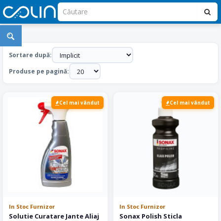
Produse
Sonax
Sortare după:
Car
Produse pe pagină:
Care
Cel mai vândut
Cel mai vândut
In Stoc Furnizor
In Stoc Furnizor
Solutie Curatare Jante Aliaj
Sonax Polish Sticla