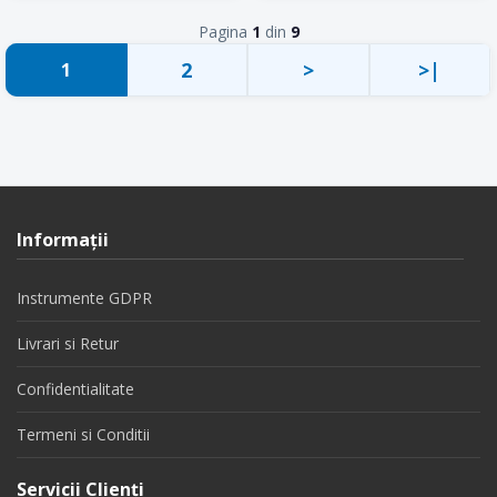
Pagina
1
din
9
2
>
>|
1
Informaţii
Instrumente GDPR
Livrari si Retur
Confidentialitate
Termeni si Conditii
Servicii Clienţi