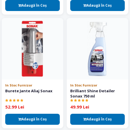
Adaugă în Coş
Adaugă în Coş
In Stoc Furnizor
In Stoc Furnizor
Burete Jante Aliaj Sonax
Brilliant Shine Detailer
Sonax 750 ml
52.99 Lei
49.99 Lei
Adaugă în Coş
Adaugă în Coş