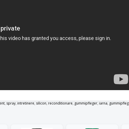
ent
,
spray
,
intretinere
,
silicon
,
reconditionare
,
gummipfleger
,
iarna
,
gummipfleg