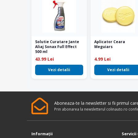
Solutie Curatare Jante
Aplicator Ceara
Aliaj Sonax Full Effect
Meguiars
500 ml
43.99 Lei
4.99 Lei
Vezi detalii
Vezi detalii
Aboneaza-te la newsletter si fii primul ca
Prin abonarea la newsletterul colinauto.ro conf
Informaţii
Servicii 