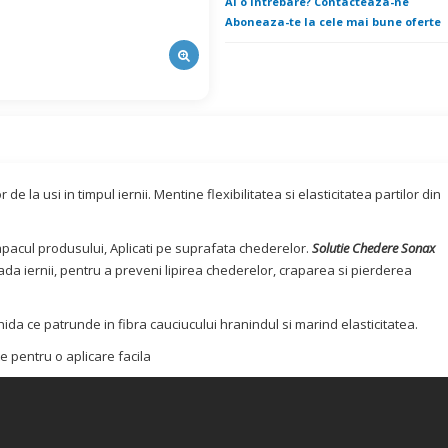
Ai o intrebare? Contacteaza-ne
Aboneaza-te la cele mai bune oferte
 de la usi in timpul iernii. Mentine flexibilitatea si elasticitatea partilor din
capacul produsului, Aplicati pe suprafata chederelor.
Solutie Chedere Sonax
oada iernii, pentru a preveni lipirea chederelor, craparea si pierderea
hida ce patrunde in fibra cauciucului hranindul si marind elasticitatea.
e pentru o aplicare facila