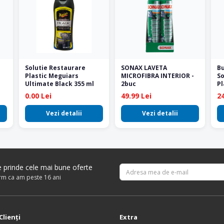
Solutie Restaurare
SONAX LAVETA
Bu
Plastic Meguiars
MICROFIBRA INTERIOR -
So
Ultimate Black 355 ml
2buc
Pl
0.00 Lei
49.99 Lei
24
Vezi detalii
Vezi detalii
re prinde cele mai bune oferte
irm ca am peste 16 ani
Clienţi
Extra