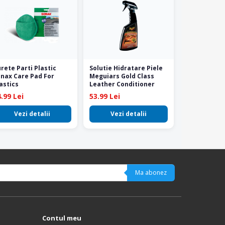
rete Parti Plastic
Solutie Hidratare Piele
nax Care Pad For
Meguiars Gold Class
astics
Leather Conditioner
.99 Lei
53.99 Lei
Vezi detalii
Vezi detalii
Ma abonez
Contul meu