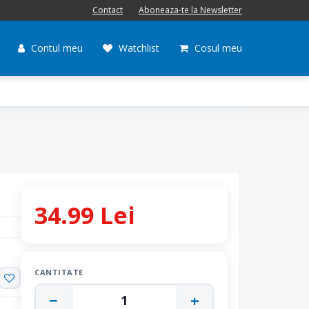
Contact
Aboneaza-te la Newsletter
Contul meu
Watchlist
Cosul meu
34.99 Lei
CANTITATE
−
+
1