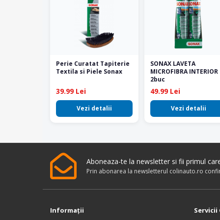
Perie Curatat Tapiterie
SONAX LAVETA
Textila si Piele Sonax
MICROFIBRA INTERIOR 
2buc
39.99 Lei
49.99 Lei
Vezi detalii
Vezi detalii
Aboneaza-te la newsletter si fii primul ca
Prin abonarea la newsletterul colinauto.ro conf
Informaţii
Servicii 