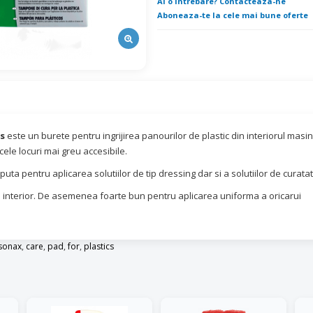
Ai o intrebare? Contacteaza-ne
Aboneaza-te la cele mai bune oferte
cs
este un burete pentru ingrijirea panourilor de plastic din interiorul masini
cele locuri mai greu accesibile.
uta pentru aplicarea solutiilor de tip dressing dar si a solutiilor de curatat
 la interior. De asemenea foarte bun pentru aplicarea uniforma a oricarui
sonax
,
care
,
pad
,
for
,
plastics