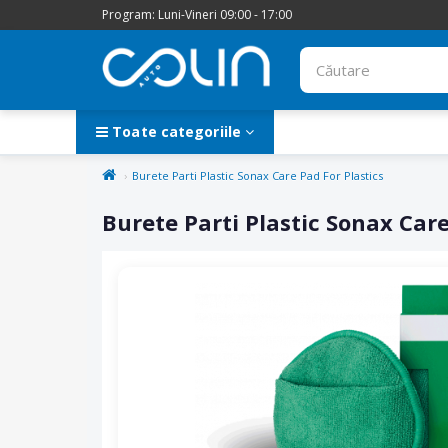
Program: Luni-Vineri 09:00 - 17:00
Toate categoriile
Burete Parti Plastic Sonax Care Pad For Plastics
Burete Parti Plastic Sonax Care