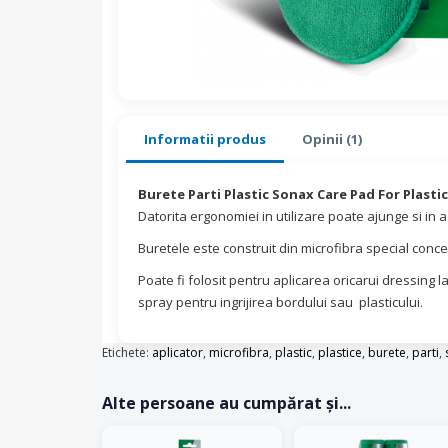
Informatii produs
Opinii (1)
Burete Parti Plastic Sonax Care Pad For Plasti
Datorita ergonomiei in utilizare poate ajunge si in a
Buretele este construit din microfibra special concep
Poate fi folosit pentru aplicarea oricarui dressing
spray pentru ingrijirea bordului sau plasticului.
Etichete:
aplicator
,
microfibra
,
plastic
,
plastice
,
burete
,
parti
,
Alte persoane au cumpărat și...