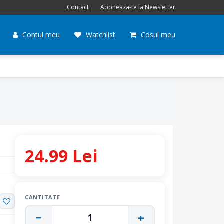
Contact
Aboneaza-te la Newsletter
Contul meu
Watchlist
Cosul meu
24.99 Lei
CANTITATE
−
+
1