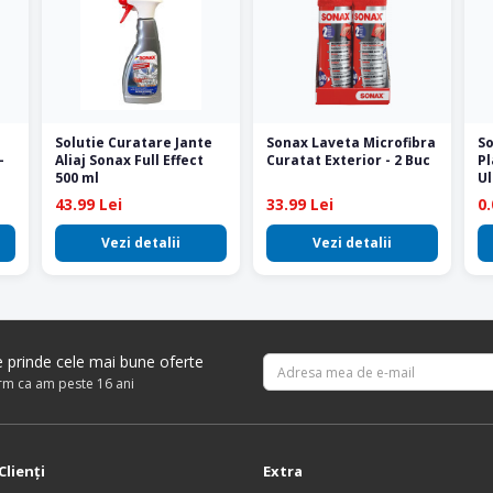
Solutie Curatare Jante
Sonax Laveta Microfibra
So
-
Aliaj Sonax Full Effect
Curatat Exterior - 2 Buc
Pl
500 ml
Ul
43.99 Lei
33.99 Lei
0.
Vezi detalii
Vezi detalii
re prinde cele mai bune oferte
irm ca am peste 16 ani
Clienţi
Extra