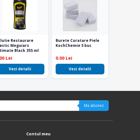
lutie Restaurare
Burete Curatare Piele
astic Meguiars
KochChemie 5 buc
timate Black 355 ml
00 Lei
0.00 Lei
Vezi detalii
Vezi detalii
Ma abonez
Contul meu