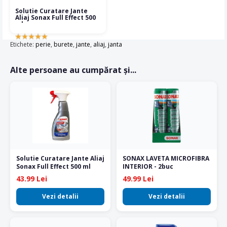
Solutie Curatare Jante
Aliaj Sonax Full Effect 500
ml
Etichete:
perie
,
burete
,
jante
,
aliaj
,
janta
Alte persoane au cumpărat și...
Solutie Curatare Jante Aliaj
SONAX LAVETA MICROFIBRA
Sonax Full Effect 500 ml
INTERIOR - 2buc
43.99 Lei
49.99 Lei
Vezi detalii
Vezi detalii