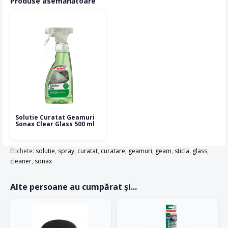
Produse asemănătoare
Solutie Curatat Geamuri
Sonax Clear Glass 500 ml
Etichete:
solutie
,
spray
,
curatat
,
curatare
,
geamuri
,
geam
,
sticla
,
glass
,
cleaner
,
sonax
Alte persoane au cumpărat și...