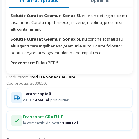
Informatii produs
Opinii (0)
Solutie Curatat Geamuri Sonax 5L
este un detergent ce nu
lasa urme. Curata rapid insecte, mizerie, nicotina, precum si
alti contaminanti.
Solutie Curatat Geamuri Sonax 5L
nu contine fosfati sau
alti agenti care ingalbenesc geamurile auto. Foarte folositor
pentru degresarea geamurilor in anotimpul rece.
Prezentare
: Bidon PET: 5L
Producător:
Produse Sonax Car Care
Cod produs: so338505
Livrare rapidă
14.99 Lei
de la
prin curier
Transport GRATUIT
1000 Lei
la comenzile de peste