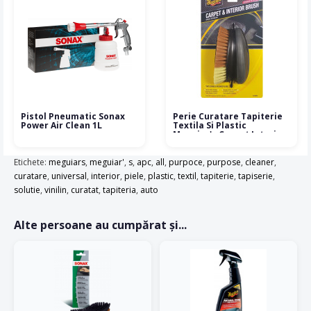
Pistol Pneumatic Sonax
Perie Curatare Tapiterie
Power Air Clean 1L
Textila Si Plastic
Meguiar's Carpet Interior
Brush
Etichete:
meguiars
,
meguiar'
,
s
,
apc
,
all
,
purpoce
,
purpose
,
cleaner
,
curatare
,
universal
,
interior
,
piele
,
plastic
,
textil
,
tapiterie
,
tapiserie
,
solutie
,
vinilin
,
curatat
,
tapiteria
,
auto
Alte persoane au cumpărat și...