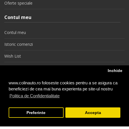
Oferte speciale
Contul meu
Contul meu
Istoric comenzi
Wish List
Newsletter
Inchide
Retragere din contract
www.colinauto.ro foloseste cookies pentru a se asigura ca
beneficiezi de cea mai buna experienta pe site-ul nostru
Politica de Confidentialitate
colinauto.ro © 2026
Preferinte
Accepta
−
+
1
Adauga in Cos