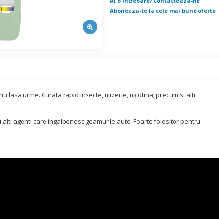
Ai o intrebare? Contacteaza-ne
Aboneaza-te la cele mai bune oferte
u lasa urme. Curata rapid insecte, mizerie, nicotina, precum si alti
 alti agenti care ingalbenesc geamurile auto. Foarte folositor pentru