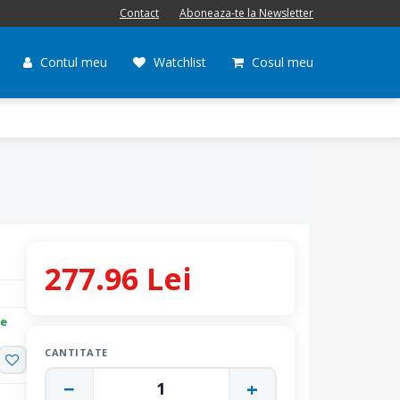
Contact
Aboneaza-te la Newsletter
Contul meu
Watchlist
Cosul meu
277.96 Lei
re
CANTITATE
−
+
1