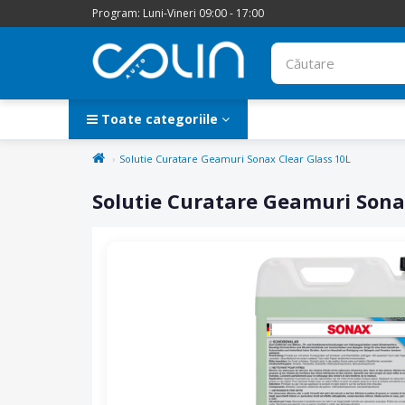
Program: Luni-Vineri 09:00 - 17:00
Toate categoriile
Solutie Curatare Geamuri Sonax Clear Glass 10L
Solutie Curatare Geamuri Sona