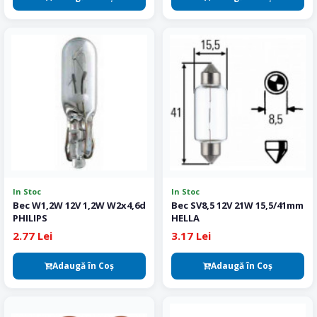
In Stoc
In Stoc
Bec W1,2W 12V 1,2W W2x4,6d
Bec SV8,5 12V 21W 15,5/41mm
PHILIPS
HELLA
2.77 Lei
3.17 Lei
Adaugă în Coş
Adaugă în Coş