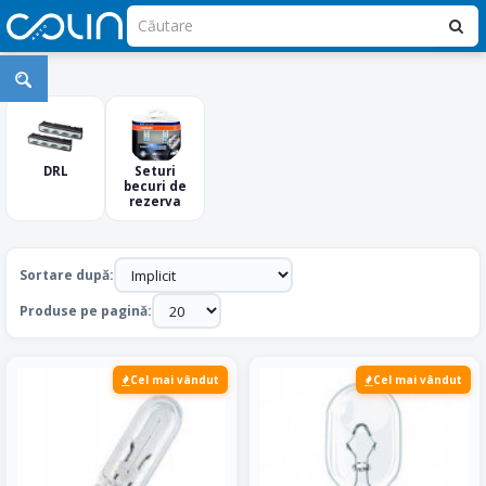
Becuri
Auto
DRL
Seturi
becuri de
rezerva
Sortare după:
Produse pe pagină:
Cel mai vândut
Cel mai vândut