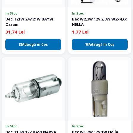
In Stoc
In Stoc
Bec H21W 24V 21W BAY9s
Bec W2,3W 12V 2,3W W2x4,6d
Osram
HELLA
31.74 Lei
1.77 Lei
Adaugă în Coş
Adaugă în Coş
In Stoc
In Stoc
Bec H10W 12V BA9s NARVA
Bec W1.2W 12V 1W Hella