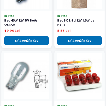
In Stoc
In Stoc
Bec H5W 12V 5W BA9s
Bec BX 8.4 d 12V 1.5W bej
OSRAM
Hella
19.94 Lei
5.55 Lei
Adaugă în Coş
Adaugă în Coş
In Stoc
In Stoc