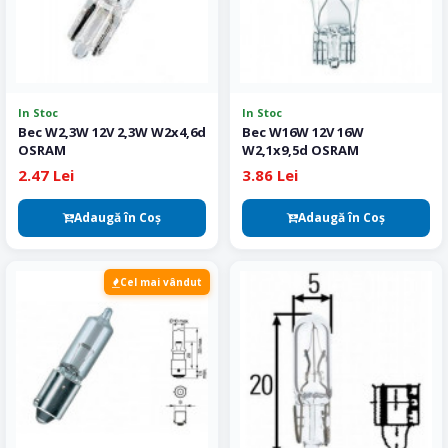
In Stoc
In Stoc
Bec W2,3W 12V 2,3W W2x4,6d
Bec W16W 12V 16W
OSRAM
W2,1x9,5d OSRAM
2.47 Lei
3.86 Lei
Adaugă în Coş
Adaugă în Coş
Cel mai vândut