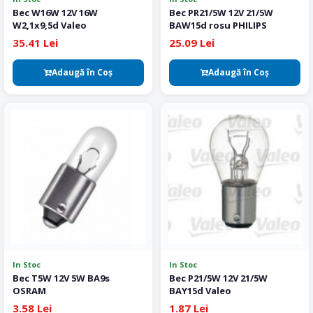
Bec W16W 12V 16W
Bec PR21/5W 12V 21/5W
W2,1x9,5d Valeo
BAW15d rosu PHILIPS
35.41 Lei
25.09 Lei
Adaugă în Coş
Adaugă în Coş
In Stoc
In Stoc
Bec T5W 12V 5W BA9s
Bec P21/5W 12V 21/5W
OSRAM
BAY15d Valeo
3.58 Lei
1.87 Lei