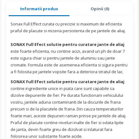
Informatii produs
Opinii (0)
Sonax Full Effect curata cu precizie si maximum de eficienta
praful de placute si mizeria persistenta de pe jantele de aliaj.
SONAX Full Efect solutie pentru curatare jante de aliaj
este foarte eficienta, nu contine acizi, avand un ph de doar 7
este sigura chiar si pentru jantele de aluminiu sau jante
cromate. Formula este de asemenea eficienta si sigura pentru
a fi folosita pe jantele vopsite fara a deteriora stratul de lac.
SONAX Full Efect solutie pentru curatare jante de aliaj
contine ingrediente unice in piata care sunt capabile sa
dizolve depunerile de fier. Pe durata functionarii vehiculului
vostru, jantele aduna contaminanti de la discurile de frana
precum si de la placutele de frana. Din cauza temperaturilor
foarte mari, aceste depuneri raman prinse pe jantele de aliaj.
Praful de placute contine niveluri inalte de fier si odata lipite
de janta, devin foarte greu de dizolvat si inlaturat fara
folosirea unor substante foarte acide.