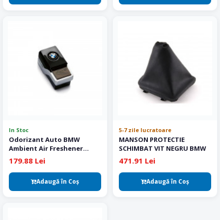
In Stoc
5-7 zile lucratoare
Odorizant Auto BMW
MANSON PROTECTIE
Ambient Air Freshener
SCHIMBAT VIT NEGRU BMW
Authentic Suite No.1
179.88 Lei
471.91 Lei
Adaugă în Coş
Adaugă în Coş