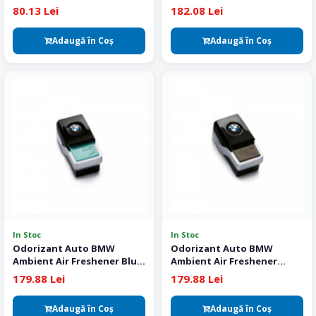
80.13 Lei
182.08 Lei
Adaugă în Coş
Adaugă în Coş
In Stoc
In Stoc
Odorizant Auto BMW
Odorizant Auto BMW
Ambient Air Freshener Blue
Ambient Air Freshener
Suite No.1
Authentic Suite No.2
179.88 Lei
179.88 Lei
Adaugă în Coş
Adaugă în Coş