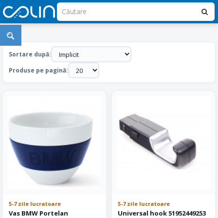
Accesorii
Interior
Sortare după:
BMW
Produse pe pagină:
5-7 zile lucratoare
5-7 zile lucratoare
Vas BMW Portelan
Universal hook 51952449253