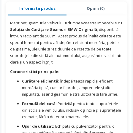
Informatii produs
Opinii (0)
Mențineți geamurile vehiculului dumneavoastră impecabile cu
Soluția de Curățare Geamuri BMW Originală
, disponibilă
într-un recipient de 500 ml. Acest produs de înaltă calitate este
special formulat pentru a îndepărta eficient murdăria, petele
de grăsime, uleiurile și reziduurile de insecte de pe toate
suprafețele din sticlă ale automobilului, asigurând o vizibilitate
clară și un aspect îngrijit.
Caracteristici principale:
Curățare eficientă:
Îndepărtează rapid și eficient
murdăria tipică, cum ar fi praful, amprentele și alte
impurități, lăsând geamurile strălucitoare și fără urme.
Formulă delicată:
Potrivită pentru toate suprafețele
din sticlă ale vehiculului, inclusiv oglinzile și suprafețele
cromate, fără a deteriora materialele.
Ușor de utilizat:
Echipată cu pulverizator pentru o
aplicare uniformă și comodă, facilitând procesul de