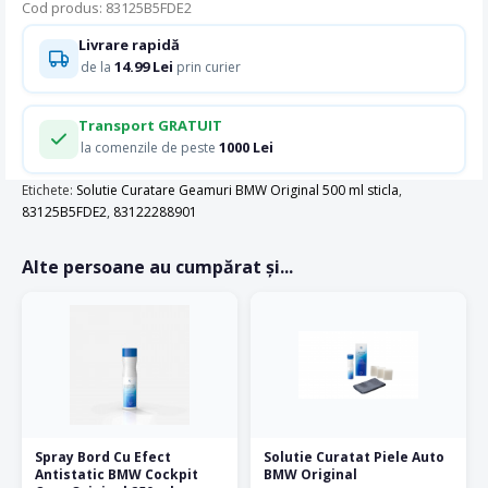
Cod produs: 83125B5FDE2
Livrare rapidă
14.99 Lei
de la
prin curier
Transport GRATUIT
1000 Lei
la comenzile de peste
Etichete:
Solutie Curatare Geamuri BMW Original 500 ml sticla
,
83125B5FDE2
,
83122288901
Alte persoane au cumpărat și...
Spray Bord Cu Efect
Solutie Curatat Piele Auto
Antistatic BMW Cockpit
BMW Original