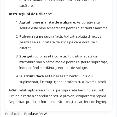
curățare.
Instrucțiuni de utilizare:
Agitați bine înainte de utilizare:
Asigurați-vă că
soluția este bine amestecată pentru o eficiență maximă.
Pulverizați pe suprafață:
Aplicați soluția direct pe
geamul sau suprafața de sticlă pe care doriți să o
curățați.
Ștergeți cu o lavetă curată:
Folosiți o lavetă din
microfibră sau o cârpă moale pentru a șterge suprafața,
îndepărtând murdăria și excesul de soluție.
Lustruiți dacă este necesar:
Pentru un luciu
suplimentar, lustruiți ușor suprafața cu o lavetă uscată.
Notă
:
Evitați aplicarea soluției pe suprafețe fierbinți sau sub
lumina directă a soarelui pentru a preveni evaporarea rapidă.
Depozitați produsul într-un loc răcoros și uscat, ferit de îngheț.
Producător:
Produse BMW