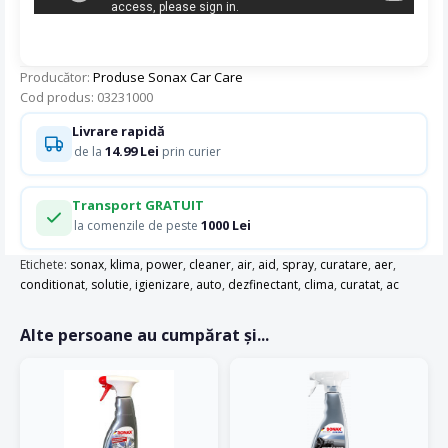
Producător:
Produse Sonax Car Care
Cod produs: 03231000
Livrare rapidă
14.99 Lei
de la
prin curier
Transport GRATUIT
1000 Lei
la comenzile de peste
Etichete:
sonax
,
klima
,
power
,
cleaner
,
air
,
aid
,
spray
,
curatare
,
aer
,
conditionat
,
solutie
,
igienizare
,
auto
,
dezfinectant
,
clima
,
curatat
,
ac
Alte persoane au cumpărat și...