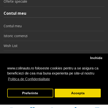
Oferte speciale
Contul meu
Contul meu
Istoric comenzi
Wish List
Newsletter
Inchide
Retragere din contract
www.colinauto.ro foloseste cookies pentru a se asigura ca
beneficiezi de cea mai buna experienta pe site-ul nostru
Politica de Confidentialitate
colinauto.ro © 2026
Preferinte
Accepta
−
+
1
Adauga in Cos