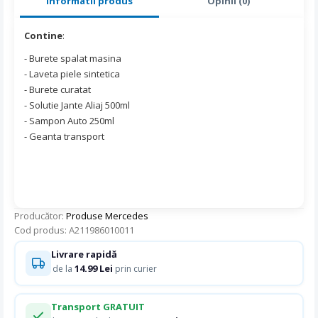
Informatii produs
Opinii (0)
Contine
:
- Burete spalat masina
- Laveta piele sintetica
- Burete curatat
- Solutie Jante Aliaj 500ml
- Sampon Auto 250ml
- Geanta transport
Producător:
Produse Mercedes
Cod produs: A211986010011
Livrare rapidă
14.99 Lei
de la
prin curier
Transport GRATUIT