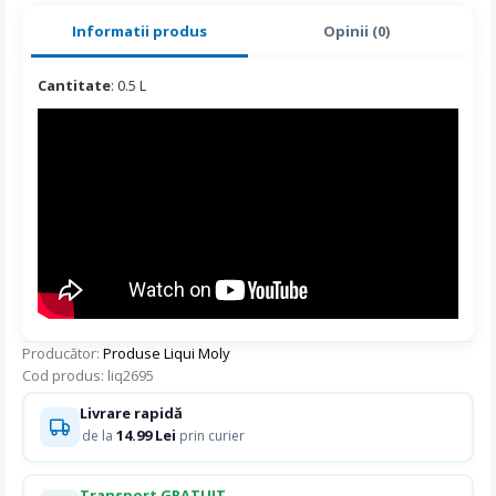
Informatii produs
Opinii (0)
Cantitate
: 0.5 L
Producător:
Produse Liqui Moly
Cod produs: liq2695
Livrare rapidă
14.99 Lei
de la
prin curier
Transport GRATUIT