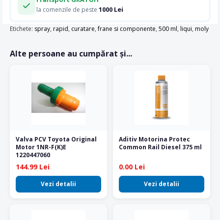
1000 Lei
la comenzile de peste
Etichete:
spray
,
rapid
,
curatare
,
frane si componente
,
500 ml
,
liqui
,
moly
Alte persoane au cumpărat și...
Valva PCV Toyota Original
Aditiv Motorina Protec
Motor 1NR-F(K)E
Common Rail Diesel 375 ml
1220447060
144.99 Lei
0.00 Lei
Vezi detalii
Vezi detalii