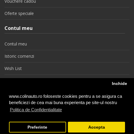
Vouchere cadou
Oferte speciale
Contul meu
Contul meu
Istoric comenzi
Wish List
Newsletter
Inchide
Retragere din contract
www.colinauto.ro foloseste cookies pentru a se asigura ca
beneficiezi de cea mai buna experienta pe site-ul nostru
Politica de Confidentialitate
colinauto.ro © 2026
Preferinte
Accepta
−
+
1
Adauga in Cos