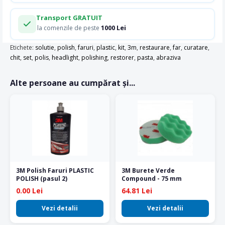
Transport GRATUIT
1000 Lei
la comenzile de peste
Etichete:
solutie
,
polish
,
faruri
,
plastic
,
kit
,
3m
,
restaurare
,
far
,
curatare
,
chit
,
set
,
polis
,
headlight
,
polishing
,
restorer
,
pasta
,
abraziva
Alte persoane au cumpărat și...
3M Polish Faruri PLASTIC
3M Burete Verde
POLISH (pasul 2)
Compound - 75 mm
0.00 Lei
64.81 Lei
Vezi detalii
Vezi detalii