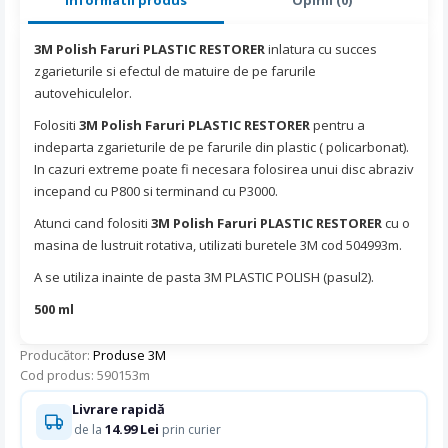
3M Polish Faruri PLASTIC RESTORER
inlatura cu succes
zgarieturile si efectul de matuire de pe farurile
autovehiculelor.
Folositi
3M Polish Faruri PLASTIC RESTORER
pentru a
indeparta zgarieturile de pe farurile din plastic ( policarbonat).
In cazuri extreme poate fi necesara folosirea unui disc abraziv
incepand cu P800 si terminand cu P3000.
Atunci cand folositi
3M Polish Faruri PLASTIC RESTORER
cu o
masina de lustruit rotativa, utilizati buretele 3M cod 504993m.
A se utiliza inainte de pasta 3M PLASTIC POLISH (pasul2).
500 ml
Producător:
Produse 3M
Cod produs: 590153m
Livrare rapidă
14.99 Lei
de la
prin curier