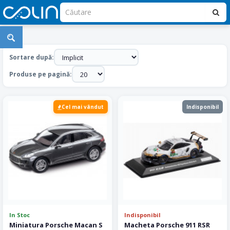
Machete
Porsche
Sortare după:
Produse pe pagină:
Cel mai vândut
Indisponibil
In Stoc
Indisponibil
Miniatura Porsche Macan S
Macheta Porsche 911 RSR