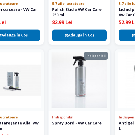
 lucratoare
5-7 zile lucratoare
5-7 zile 
 ceara - VW Car
Polish Sticla VW Car Care
Lichid p
250 ml
Vw Car C
Lei
82.99 Lei
52.99 L
Adaugă în Coş
Adaugă în Coş
Indisponibil
 lucratoare
Indisponibil
Indisponi
atare Jante Aliaj VW
Spray Bord - VW Car Care
Antigel 
re
L