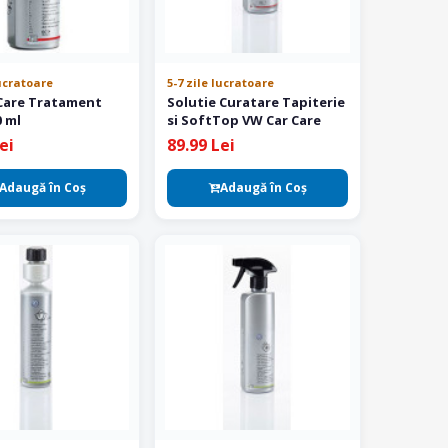
lucratoare
5-7 zile lucratoare
Care Tratament
Solutie Curatare Tapiterie
0 ml
si SoftTop VW Car Care
ei
89.99 Lei
Adaugă în Coş
Adaugă în Coş