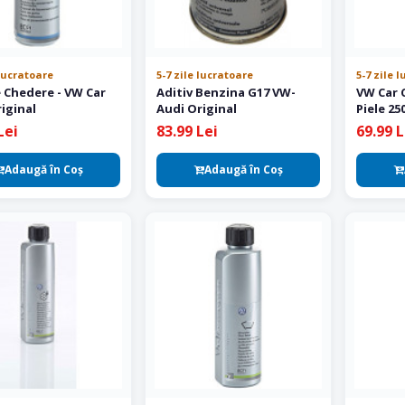
 lucratoare
5-7 zile lucratoare
5-7 zile 
e Chedere - VW Car
Aditiv Benzina G17 VW-
VW Car 
iginal
Audi Original
Piele 25
Lei
83.99 Lei
69.99 L
Adaugă în Coş
Adaugă în Coş