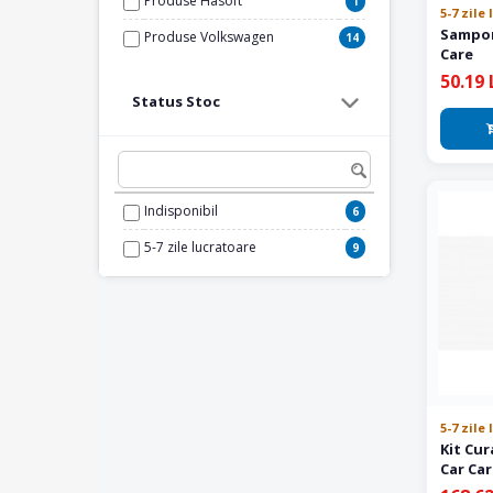
Produse Hasoft
1
5-7 zile
Sampon cu
Produse Volkswagen
14
Care
50.19 
Status Stoc
Indisponibil
6
5-7 zile lucratoare
9
5-7 zile
Kit Cur
Car Ca