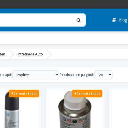
Blog
gen
Intretinere Auto
tinere
e după:
Produse pe pagină:
Cel mai vândut
Cel mai vândut