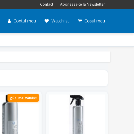
Contact
Aboneaza-te la Newsletter
Contul meu
Watchlist
Cosul meu
Cel mai vândut