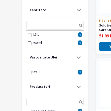
Cantitate
5-7 zile
Soluti
Care Or
1.5 L
1
51.99 
250 ml
1
Vascozitate Ulei
5W-30
1
Producatori