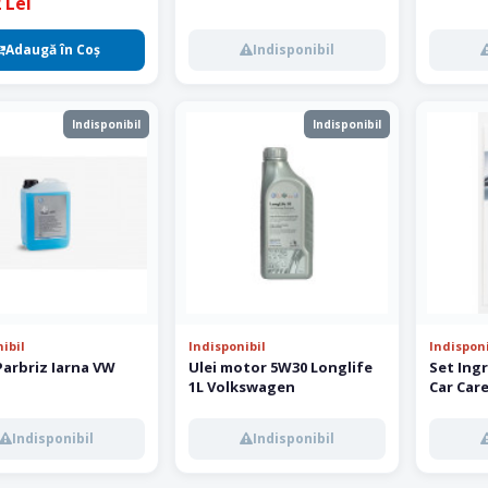
 Lei
Adaugă în Coş
Indisponibil
Indisponibil
Indisponibil
ibil
Indisponibil
Indisponi
Parbriz Iarna VW
Ulei motor 5W30 Longlife
Set Ing
1L Volkswagen
Car Car
Indisponibil
Indisponibil