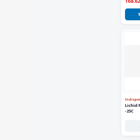
168.62
Indispon
Lichid 
-25C