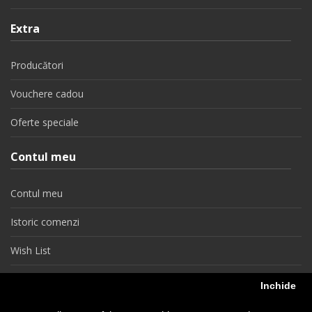
Extra
Producători
Vouchere cadou
Oferte speciale
Contul meu
Contul meu
Istoric comenzi
Wish List
Newsletter
Inchide
Retragere din contract