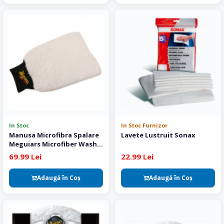
In Stoc
In Stoc Furnizor
Manusa Microfibra Spalare
Lavete Lustruit Sonax
Meguiars Microfiber Wash
Mitt
69.99 Lei
22.99 Lei
Adaugă în Coş
Adaugă în Coş