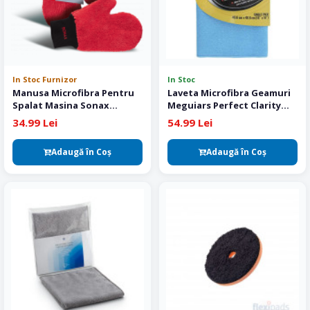
In Stoc Furnizor
In Stoc
Manusa Microfibra Pentru
Laveta Microfibra Geamuri
Spalat Masina Sonax
Meguiars Perfect Clarity
Microfibre Wash Glove
Glass Towel
34.99 Lei
54.99 Lei
Adaugă în Coş
Adaugă în Coş