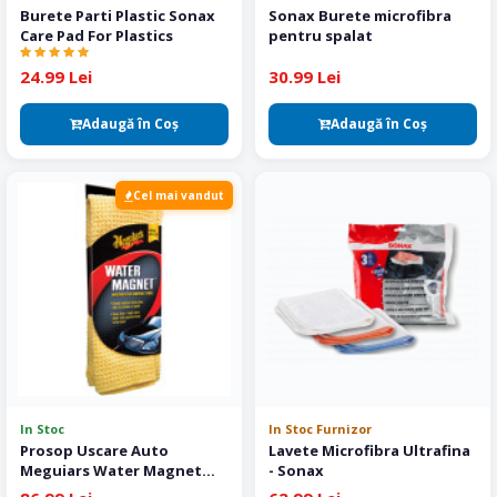
Burete Parti Plastic Sonax
Sonax Burete microfibra
Care Pad For Plastics
pentru spalat
24.99 Lei
30.99 Lei
Adaugă în Coş
Adaugă în Coş
Cel mai vandut
In Stoc
In Stoc Furnizor
Prosop Uscare Auto
Lavete Microfibra Ultrafina
Meguiars Water Magnet
- Sonax
70x55cm