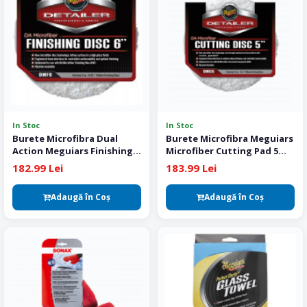
In Stoc
In Stoc
Burete Microfibra Dual
Burete Microfibra Meguiars
Action Meguiars Finishing
Microfiber Cutting Pad 5
Disc 150 mm - 2 buc
Inch 2 buc
182.99 Lei
183.99 Lei
Adaugă în Coş
Adaugă în Coş