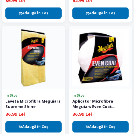
86.99 Lei
62.99 Lei
Adaugă în Coş
Adaugă în Coş
In Stoc
In Stoc
Laveta Microfibra Meguiars
Aplicator Microfibra
Supreme Shine
Meguiars Even Coat
Aplicator pack 2 buc
36.99 Lei
36.99 Lei
Adaugă în Coş
Adaugă în Coş