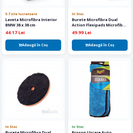
5-7 zile lucratoare
In Stoc
Laveta Microfibra Interior
Burete Microfibra Dual
BMW 38 x 38 cm
Action Flexipads Microfiber
Cutting Pad 125 mm
44.17 Lei
49.99 Lei
Adaugă în Coş
Adaugă în Coş
In Stoc
In Stoc
Burete Microfibra Dual
Prosop Uscare Auto