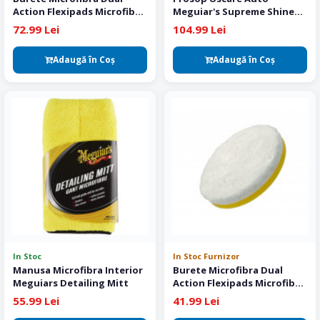
Action Flexipads Microfiber
Meguiar's Supreme Shine
Cutting Pad 150 mm
Drying Towel
72.99 Lei
104.99 Lei
Adaugă în Coş
Adaugă în Coş
In Stoc
In Stoc Furnizor
Manusa Microfibra Interior
Burete Microfibra Dual
Meguiars Detailing Mitt
Action Flexipads Microfiber
Cutting Pad 135 mm
55.99 Lei
41.99 Lei