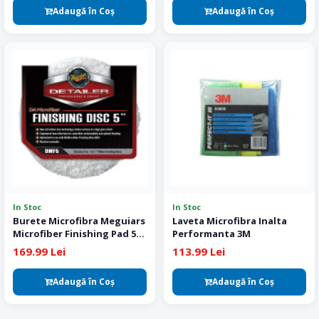
Adaugă în Coş
Adaugă în Coş
In Stoc
In Stoc
Burete Microfibra Meguiars
Laveta Microfibra Inalta
Microfiber Finishing Pad 5
Performanta 3M
Inch 2 buc
169.99 Lei
113.99 Lei
Adaugă în Coş
Adaugă în Coş