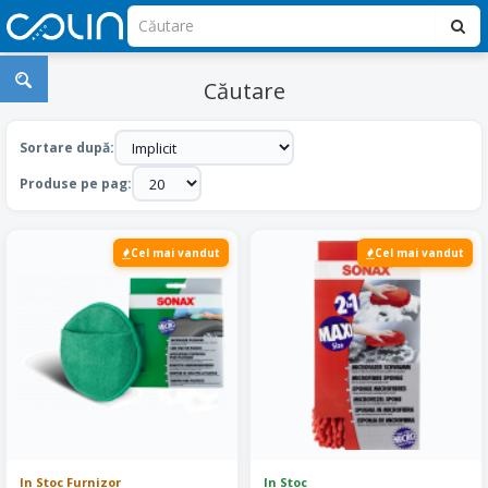
Căutare
Sortare după:
Produse pe pag:
Cel mai vandut
Cel mai vandut
In Stoc Furnizor
In Stoc