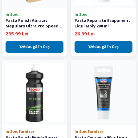
In Stoc
In Stoc
Pasta Polish Abraziv
Pasta Reparatii Esapament
Meguiars Ultra Pro Speed
Liqui Moly 200 ml
Compound M110 946 ml
295.99 Lei
26.99 Lei
Adaugă în Coş
Adaugă în Coş
In Stoc Furnizor
In Stoc Furnizor
Pasta Polish Finish Sonax
Pasta Ceramica 50gr Liqui