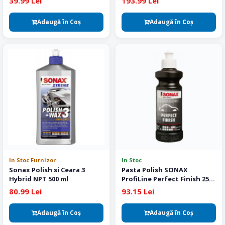
39.99 Lei
193.99 Lei
Adaugă în Coş
Adaugă în Coş
In Stoc Furnizor
In Stoc
Sonax Polish si Ceara 3
Pasta Polish SONAX
Hybrid NPT 500 ml
ProfiLine Perfect Finish 250
ml
80.99 Lei
93.15 Lei
Adaugă în Coş
Adaugă în Coş