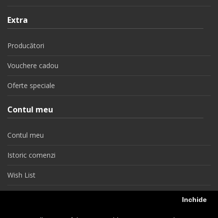
Extra
Producători
Vouchere cadou
Oferte speciale
Contul meu
Contul meu
Istoric comenzi
Wish List
Newsletter
Inchide
Retragere din contract