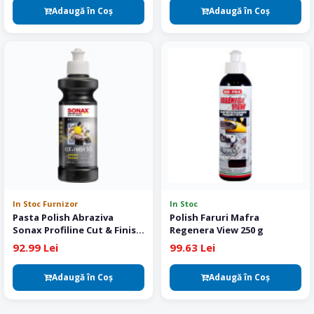
Adaugă în Coş
Adaugă în Coş
In Stoc Furnizor
In Stoc
Pasta Polish Abraziva
Polish Faruri Mafra
Sonax Profiline Cut & Finish
Regenera View 250 g
250 ml
92.99 Lei
99.63 Lei
Adaugă în Coş
Adaugă în Coş