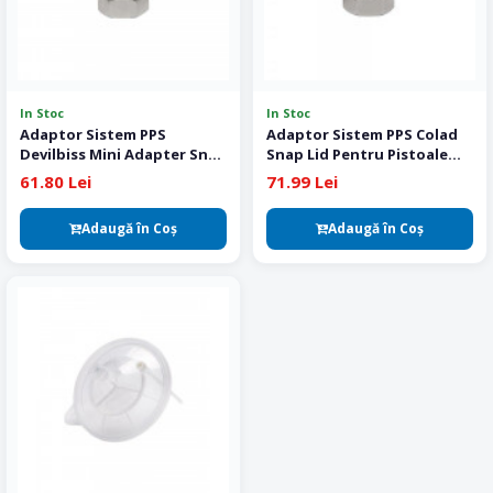
In Stoc
In Stoc
Adaptor Sistem PPS
Adaptor Sistem PPS Colad
Devilbiss Mini Adapter Snap
Snap Lid Pentru Pistoale
Lid, Colad
Vopsit SATA
61.80 Lei
71.99 Lei
Adaugă în Coş
Adaugă în Coş