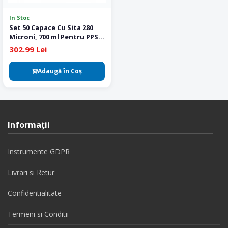
In Stoc
Set 50 Capace Cu Sita 280
Microni, 700 ml Pentru PPS
Colad
302.99 Lei
Adaugă în Coş
Informaţii
Instrumente GDPR
Livrari si Retur
Confidentialitate
Termeni si Conditii