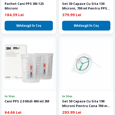
Pachet Cani PPS 3M 125
Set 50 Capace Cu Sita 130
Microni
Microni, 700 ml Pentru PPS
Colad
184.39 Lei
379.99 Lei
Adaugă în Coş
Adaugă în Coş
In Stoc
In Stoc
Cani PPS 2.0 Midi 400 ml 3M
Set 50 Capace Cu Sita 190
Microni Pentru Cana 700 ml
si PPS Colad
64.66 Lei
293.99 Lei