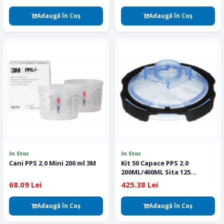
Adaugă în Coş
Adaugă în Coş
In Stoc
In Stoc
Cani PPS 2.0 Mini 200 ml 3M
Kit 50 Capace PPS 2.0
200ML/400ML Sita 125
Microni 3M
68.09 Lei
425.38 Lei
Adaugă în Coş
Adaugă în Coş