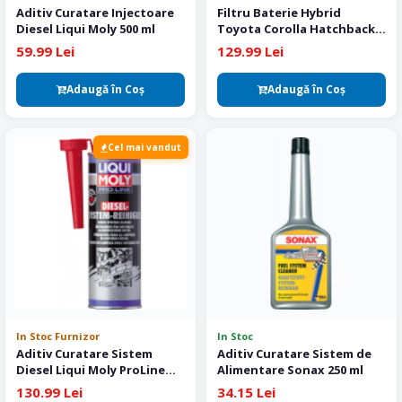
Aditiv Curatare Injectoare
Filtru Baterie Hybrid
Diesel Liqui Moly 500 ml
Toyota Corolla Hatchback,
Sedan, SW, Cross Original
59.99 Lei
129.99 Lei
Adaugă în Coş
Adaugă în Coş
Cel mai vandut
In Stoc Furnizor
In Stoc
Aditiv Curatare Sistem
Aditiv Curatare Sistem de
Diesel Liqui Moly ProLine
Alimentare Sonax 250 ml
500 ml
130.99 Lei
34.15 Lei