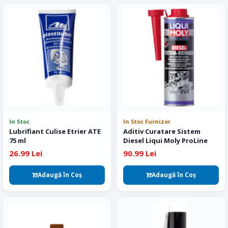
In Stoc
In Stoc Furnizor
Lubrifiant Culise Etrier ATE
Aditiv Curatare Sistem
75 ml
Diesel Liqui Moly ProLine
26.99 Lei
90.99 Lei
Adaugă în Coş
Adaugă în Coş