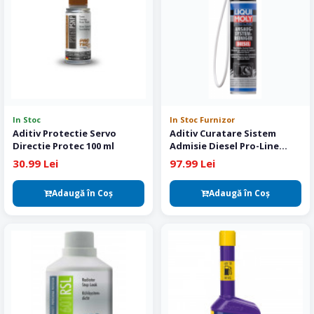
In Stoc
In Stoc Furnizor
Aditiv Protectie Servo
Aditiv Curatare Sistem
Directie Protec 100 ml
Admisie Diesel Pro-Line
Liqui Moly 400 ml
30.99 Lei
97.99 Lei
Adaugă în Coş
Adaugă în Coş