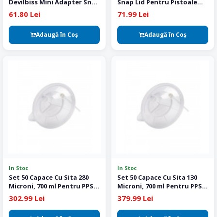
Devilbiss Mini Adapter Snap
Snap Lid Pentru Pistoale
Lid, Colad
Vopsit SATA
61.80 Lei
71.99 Lei
Adaugă în Coş
Adaugă în Coş
In Stoc
In Stoc
Set 50 Capace Cu Sita 280
Set 50 Capace Cu Sita 130
Microni, 700 ml Pentru PPS
Microni, 700 ml Pentru PPS
Colad
Colad
302.99 Lei
379.99 Lei