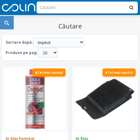
Căutare
Sortare după:
Produse pe pag:
Cel mai vandut
Cel mai vandut
In Stoc Furnizor
In Stoc