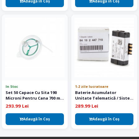
Adaugă în Coş
Adaugă în Coş
In Stoc
1-2 zile lucratoare
Set 50 Capace Cu Sita 190
Baterie Acumulator
Microni Pentru Cana 700 ml
Unitate Telematică / Sistem
si PPS Colad
SOS BMW – ATM1 / TCB
293.99 Lei
289.99 Lei
Original – 84102447710
Adaugă în Coş
Adaugă în Coş