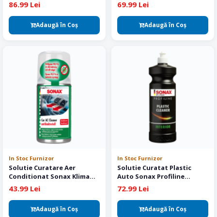
86.99 Lei
69.99 Lei
Adaugă în Coş
Adaugă în Coş
In Stoc Furnizor
In Stoc Furnizor
Solutie Curatare Aer
Solutie Curatat Plastic
Conditionat Sonax Klima
Auto Sonax Profiline
Power Cleaner Air Aid 100 ml
Sensitive Surface Detailer
43.99 Lei
72.99 Lei
1L
Adaugă în Coş
Adaugă în Coş