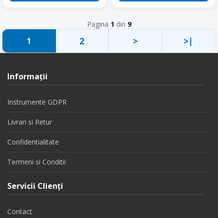
Pagina
1
din
9
2
>
>|
1
Informaţii
Instrumente GDPR
Livrari si Retur
Confidentialitate
Termeni si Conditii
Servicii Clienţi
Contact