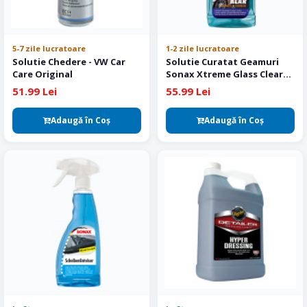
5-7 zile lucratoare
1-2 zile lucratoare
Solutie Chedere - VW Car
Solutie Curatat Geamuri
Care Original
Sonax Xtreme Glass Clear
NanoPro 500 ml
51.99 Lei
55.99 Lei
Adaugă în Coş
Adaugă în Coş