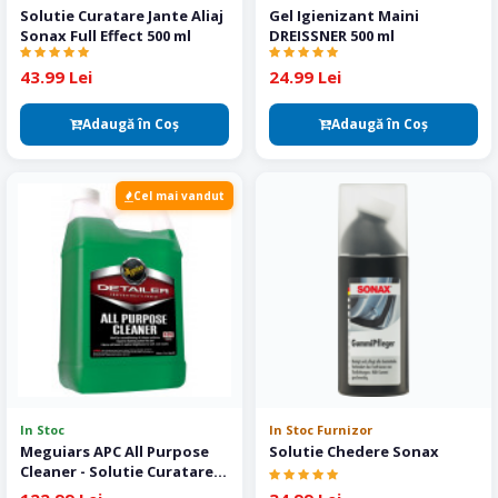
Solutie Curatare Jante Aliaj
Gel Igienizant Maini
Sonax Full Effect 500 ml
DREISSNER 500 ml
43.99 Lei
24.99 Lei
Adaugă în Coş
Adaugă în Coş
Cel mai vandut
In Stoc
In Stoc Furnizor
Meguiars APC All Purpose
Solutie Chedere Sonax
Cleaner - Solutie Curatare
Interior 3.78 L