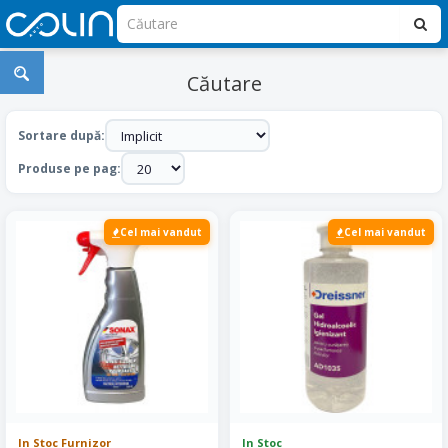
Căutare
Sortare după:
Produse pe pag:
Cel mai vandut
Cel mai vandut
In Stoc Furnizor
In Stoc