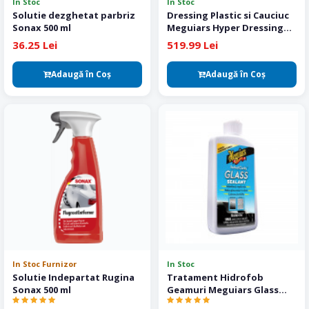
In Stoc
In Stoc
Solutie dezghetat parbriz
Dressing Plastic si Cauciuc
Sonax 500 ml
Meguiars Hyper Dressing
3.78 L
36.25 Lei
519.99 Lei
Adaugă în Coş
Adaugă în Coş
In Stoc Furnizor
In Stoc
Solutie Indepartat Rugina
Tratament Hidrofob
Sonax 500 ml
Geamuri Meguiars Glass
Sealant 118 ml