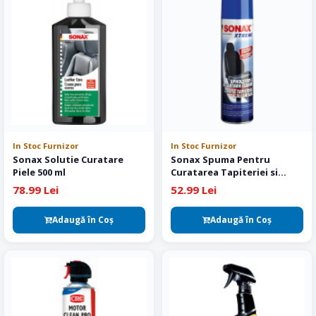
In Stoc Furnizor
In Stoc Furnizor
Sonax Solutie Curatare
Sonax Spuma Pentru
Piele 500 ml
Curatarea Tapiteriei si
Alcantara 400 ml
78.99 Lei
52.99 Lei
Adaugă în Coş
Adaugă în Coş