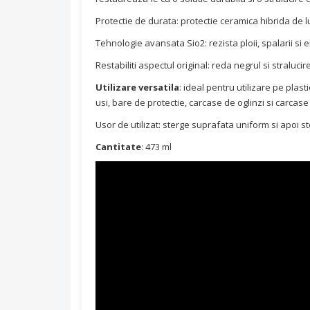
Protectie de durata: protectie ceramica hibrida de 
Tehnologie avansata Sio2: rezista ploii, spalarii si
Restabiliti aspectul original: reda negrul si straluci
Utilizare versatila
: ideal pentru utilizare pe plas
usi, bare de protectie, carcase de oglinzi si carcase
Usor de utilizat: sterge suprafata uniform si apoi s
Cantitate
: 473 ml