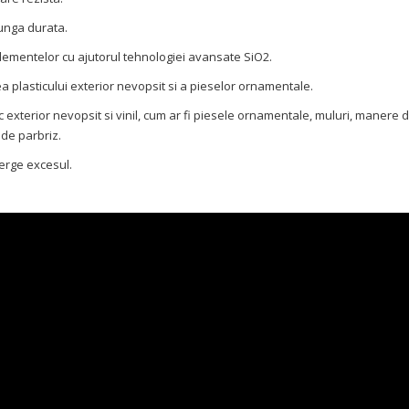
lunga durata.
 elementelor cu ajutorul tehnologiei avansate SiO2.
rea plasticului exterior nevopsit si a pieselor ornamentale.
tic exterior nevopsit si vinil, cum ar fi piesele ornamentale, muluri, manere 
 de parbriz.
terge excesul.