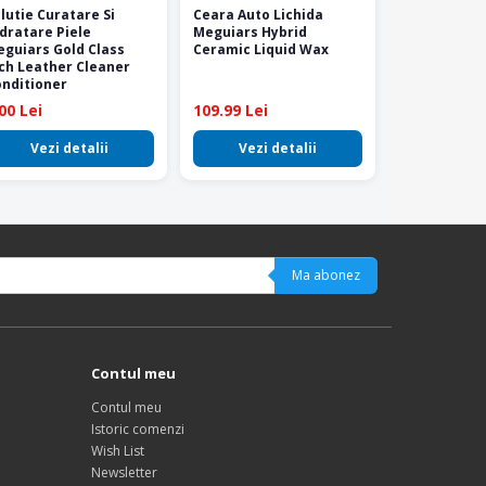
lutie Curatare Si
Ceara Auto Lichida
dratare Piele
Meguiars Hybrid
guiars Gold Class
Ceramic Liquid Wax
ch Leather Cleaner
nditioner
00 Lei
109.99 Lei
Vezi detalii
Vezi detalii
Ma abonez
Contul meu
Contul meu
Istoric comenzi
Wish List
Newsletter