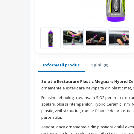
Informatii produs
Opinii (0)
Solutie Restaurare Plastic Meguiars Hybrid Ce
ornamentele exterioare nevopsite din plastic mat, r
Folosind tehnologia avansata SiO2 pentru a crea un
spalarii, ploii si intemperiilor. Hybrid Ceramic Tri
plastic, vinil si cauciuc, cum ar fi barile de protect
parbrizului.
Asadar, daca ornamentele din plastic si vinilul exte
restaureaza-le cu o solutie durabila si o stralucire 