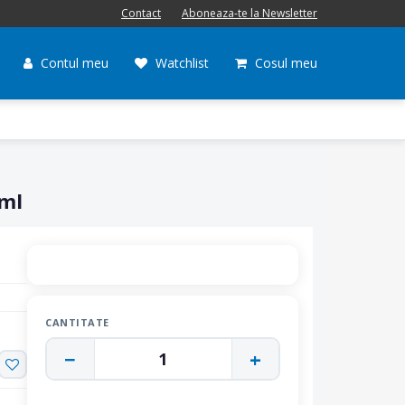
Contact
Aboneaza-te la Newsletter
Contul meu
Watchlist
Cosul meu
 ml
CANTITATE
−
+
1