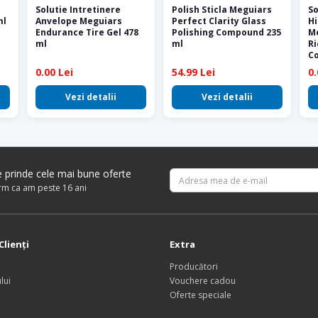
Solutie Intretinere
Polish Sticla Meguiars
So
ml
Anvelope Meguiars
Perfect Clarity Glass
Hi
Endurance Tire Gel 478
Polishing Compound 235
Me
ml
ml
Ri
Co
0.00 Lei
54.99 Lei
0.
Vezi detalii
Vezi detalii
re prinde cele mai bune oferte
irm ca am peste 16 ani
Clienţi
Extra
Producători
lui
Vouchere cadou
Oferte speciale