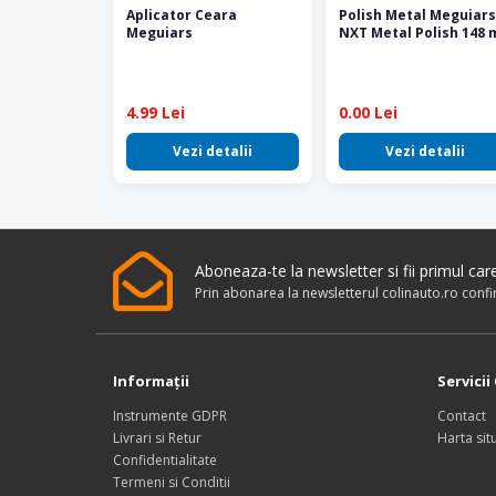
Aplicator Ceara
Polish Metal Meguiars
Meguiars
NXT Metal Polish 148 
4.99 Lei
0.00 Lei
Vezi detalii
Vezi detalii
Aboneaza-te la newsletter si fii primul ca
Prin abonarea la newsletterul colinauto.ro conf
Informaţii
Servicii 
Instrumente GDPR
Contact
Livrari si Retur
Harta situ
Confidentialitate
Termeni si Conditii