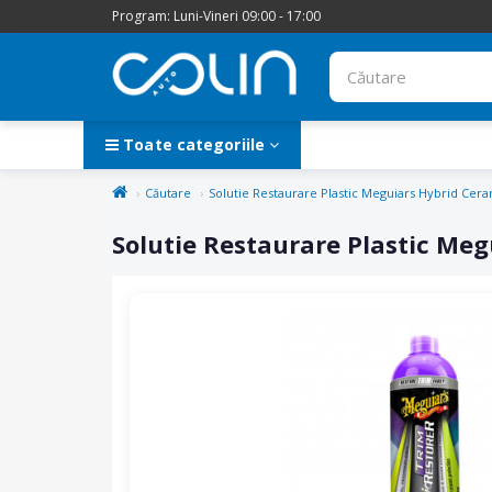
Program: Luni-Vineri 09:00 - 17:00
Toate categoriile
Căutare
Solutie Restaurare Plastic Meguiars Hybrid Cer
Solutie Restaurare Plastic Me