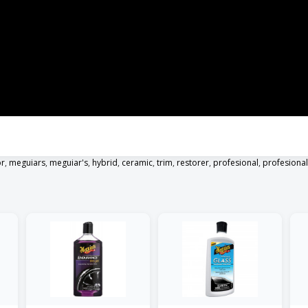
or
,
meguiars
,
meguiar's
,
hybrid
,
ceramic
,
trim
,
restorer
,
profesional
,
profesiona