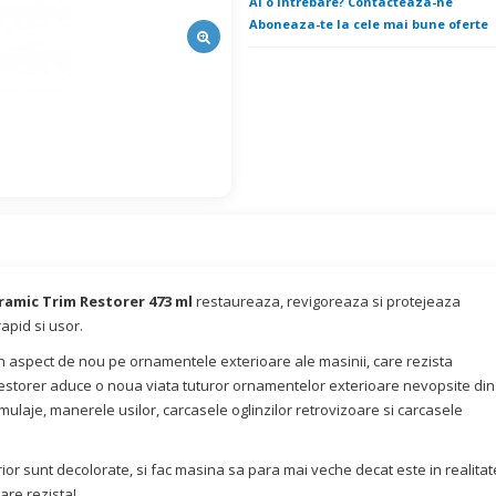
Ai o intrebare? Contacteaza-ne
Aboneaza-te la cele mai bune oferte
ramic Trim Restorer 473 ml
restaureaza, revigoreaza si protejeaza
apid si usor.
 aspect de nou pe ornamentele exterioare ale masinii, care rezista
m Restorer aduce o noua viata tuturor ornamentelor exterioare nevopsite din
ie, mulaje, manerele usilor, carcasele oglinzilor retrovizoare si carcasele
rior sunt decolorate, si fac masina sa para mai veche decat este in realitat
care rezista!